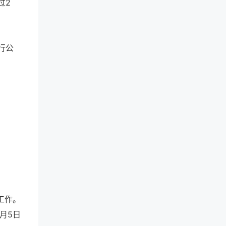
过2
行公
工作。
2月5日