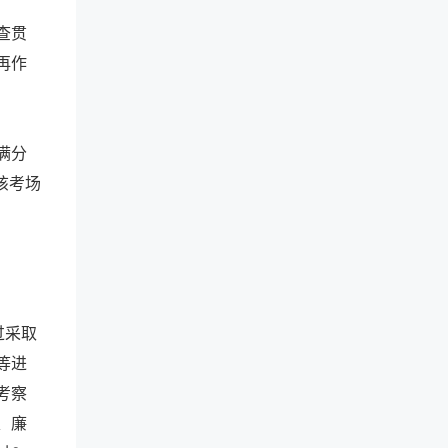
查贯
再作
满分
该考场
过采取
等进
考察
、廉