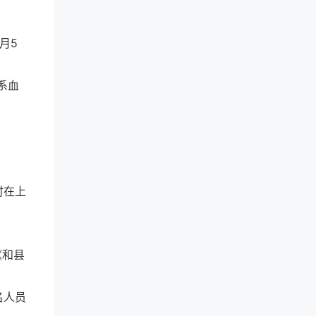
月5
系血
时在上
《和县
名人员