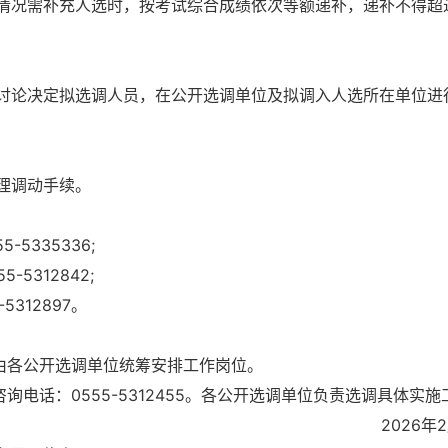
情况需补充人选时，按考试综合成绩依次等额递补，递补不得超
讨论决定拟选调人员，在公开选调单位及拟调入人选所在单位进
理调动手续。
5335336;
5312842;
312897。
由各公开选调单位统筹安排工作岗位。
询电话：0555-5312455。各公开选调单位负责选调具体实施
2026年