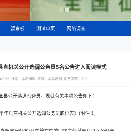
留言板
测试单页
网络调查
县县直机关公开选调公务员5名公告进入阅读模式
17:08:56 作者：本站编辑 来源：本站原创 浏览次数：
529
全县公开选调公务员。现就有关事项公告如下：
半年县直机关公开选调公务员职位表》(附件1)。
含参照登记备案)且在编在岗的四级主任科员及以下公务员。