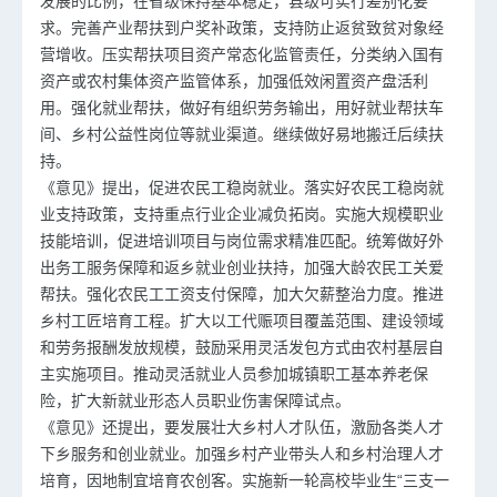
发展的比例，在省级保持基本稳定，县级可实行差别化要
求。完善产业帮扶到户奖补政策，支持防止返贫致贫对象经
营增收。压实帮扶项目资产常态化监管责任，分类纳入国有
资产或农村集体资产监管体系，加强低效闲置资产盘活利
用。强化就业帮扶，做好有组织劳务输出，用好就业帮扶车
间、乡村公益性岗位等就业渠道。继续做好易地搬迁后续扶
持。
《意见》提出，促进农民工稳岗就业。落实好农民工稳岗就
业支持政策，支持重点行业企业减负拓岗。实施大规模职业
技能培训，促进培训项目与岗位需求精准匹配。统筹做好外
出务工服务保障和返乡就业创业扶持，加强大龄农民工关爱
帮扶。强化农民工工资支付保障，加大欠薪整治力度。推进
乡村工匠培育工程。扩大以工代赈项目覆盖范围、建设领域
和劳务报酬发放规模，鼓励采用灵活发包方式由农村基层自
主实施项目。推动灵活就业人员参加城镇职工基本养老保
险，扩大新就业形态人员职业伤害保障试点。
《意见》还提出，要发展壮大乡村人才队伍，激励各类人才
下乡服务和创业就业。加强乡村产业带头人和乡村治理人才
培育，因地制宜培育农创客。实施新一轮高校毕业生“三支一