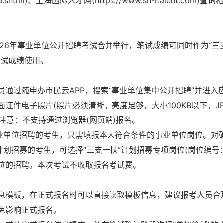
shtml)、上海国际人才网(https://www.sh-italent.com)查
26年事业单位公开招聘考试合并举行，笔试成绩可同时作为“三
笔试成绩使用。
通过随申办市民云APP，搜索“事业单位集中公开招聘”并进入
证件电子照片(照片必须清晰，亮度足够，大小100KB以下，J
请注意：不支持通过浏览器(网页端)报名。
业单位招聘
的考生，只需填报本人符合条件的事业单位岗位。对
计划招募的考生，可选择“三支一扶”计划招募专项岗位(岗位编号
位岗位的招聘。本次考试不收取报名考试费。
息模板，在正式报名时可以直接读取模板信息，建议报考人员合
免影响正式报名。