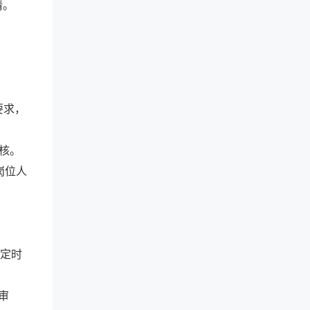
请。
要求，
审核。
岗位人
规定时
审