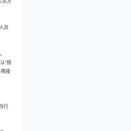
人员方
考人员
认。
认”按
不再接
0自行