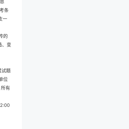
息
考条
支一
传的
造、变
试试题
单位
，所有
:00