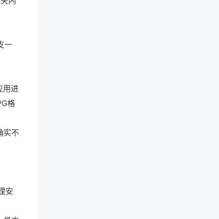
询相关内
支一
应用进
PG格
确实不
：
理安