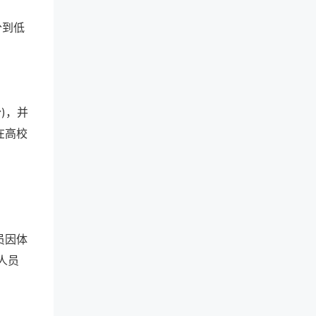
分到低
)，并
在高校
员因体
人员