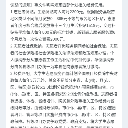
调整的通知》等文件明确规定西部计划相关经费使用。
1.志愿者补贴。生活补贴每人每月2200元，根据服务县艰苦
地区类型不同每月发放0—365元不等的艰苦地区补贴，志愿
者年度考核合格后发放第十三个月生活补贴1519元，交通补
贴按平均每人每年800元的标准划拨，新到岗志愿者服务满6
个月发放一次性安置费2000元。
2.志愿者社保缴纳。志愿者在岗服务期间参加社会保险，志愿
者的社会保险按社会保险相关法律法规和政策规定办理，个
人缴纳部分从志愿者工作生活补贴中代扣代缴，单位缴纳部
分由各县级项目办统一为本县在岗志愿者按月缴纳。
3.经费匹配。大学生志愿服务西部计划全国项目经费除中央财
政每人每年3万元外，其余不足部分由省、市(州)、县(市、
区、特区)财政按5:2:3比例分级承担;地方项目经费由省、市
(州)、县(市、区、特区)财政按5:2:3比例分级承担。志愿者招
募选拔、体检、省级培训、购买意外险等相关工作经费向省
级财政申报，由省财政保障。市(州)、县(市、区、特区)志愿
者培训、管理等项目实施经费由市(州)、县(市、区、特区)财
政保障。各级项目办要争取党委、政府支持，将大学生志愿