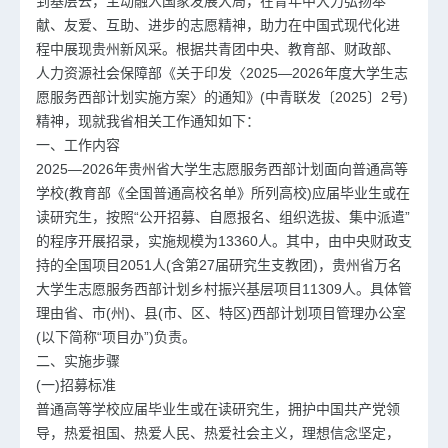
到基层去，主动融入国家发展大局，在青年中大力弘扬奉
献、友爱、互助、进步的志愿精神，助力在中国式现代化进
程中展现贵州新风采。根据共青团中央、教育部、财政部、
人力资源社会保障部《关于印发〈2025—2026年度大学生志
愿服务西部计划实施方案〉的通知》(中青联发〔2025〕2号)
精神，现就我省相关工作通知如下：
一、工作内容
2025—2026年贵州省大学生志愿服务西部计划面向普通高等
学校(教育部《全国普通高校名单》所列高校)应届毕业生或在
读研究生，按照“公开招募、自愿报名、组织选拔、集中派遣”
的程序开展招录，实施规模为13360人。其中，由中央财政支
持的全国项目2051人(含第27届研究生支教团)，贵州省万名
大学生志愿服务西部计划乡村振兴基层项目11309人。具体管
理由省、市(州)、县(市、区、特区)西部计划项目管理办公室
(以下简称“项目办”)负责。
二、实施步骤
(一)招募标准
普通高等学校应届毕业生或在读研究生，拥护中国共产党领
导，热爱祖国、热爱人民、热爱社会主义，理想信念坚定，