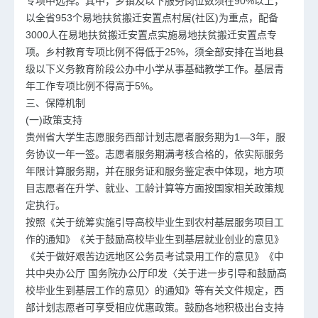
专项中选择。其中，乡镇及以下服务岗位数须在90%以上，
以全省953个易地扶贫搬迁安置点村居(社区)为重点，配备
3000人在易地扶贫搬迁安置点实施易地扶贫搬迁安置点专
项。乡村教育专项比例不得低于25%，须全部安排在当地县
级以下义务教育阶段公办中小学从事基础教学工作。基层青
年工作专项比例不得高于5%。
三、保障机制
(一)政策支持
贵州省大学生志愿服务西部计划志愿者服务期为1—3年，服
务协议一年一签。志愿者服务期满考核合格的，依实际服务
年限计算服务期，并在服务证和服务鉴定表中体现，地方项
目志愿者在升学、就业、工龄计算等方面按国家相关政策规
定执行。
按照《关于统筹实施引导高校毕业生到农村基层服务项目工
作的通知》《关于鼓励高校毕业生到基层就业创业的意见》
《关于做好艰苦边远地区公务员考试录用工作的意见》《中
共中央办公厅 国务院办公厅印发〈关于进一步引导和鼓励高
校毕业生到基层工作的意见〉的通知》等有关文件规定，西
部计划志愿者可享受相应优惠政策。鼓励各地积极出台支持