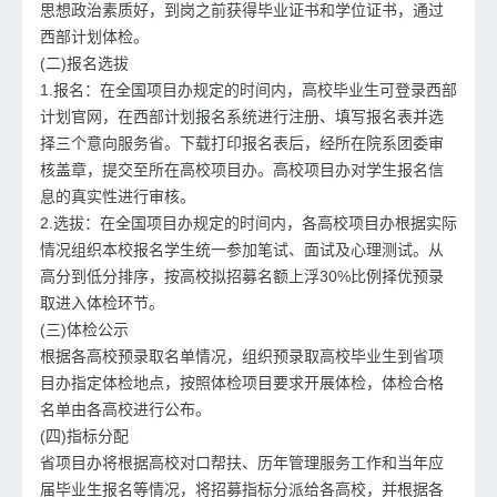
思想政治素质好，到岗之前获得毕业证书和学位证书，通过
西部计划体检。
(二)报名选拔
1.报名：在全国项目办规定的时间内，高校毕业生可登录西部
计划官网，在西部计划报名系统进行注册、填写报名表并选
择三个意向服务省。下载打印报名表后，经所在院系团委审
核盖章，提交至所在高校项目办。高校项目办对学生报名信
息的真实性进行审核。
2.选拔：在全国项目办规定的时间内，各高校项目办根据实际
情况组织本校报名学生统一参加笔试、面试及心理测试。从
高分到低分排序，按高校拟招募名额上浮30%比例择优预录
取进入体检环节。
(三)体检公示
根据各高校预录取名单情况，组织预录取高校毕业生到省项
目办指定体检地点，按照体检项目要求开展体检，体检合格
名单由各高校进行公布。
(四)指标分配
省项目办将根据高校对口帮扶、历年管理服务工作和当年应
届毕业生报名等情况，将招募指标分派给各高校，并根据各