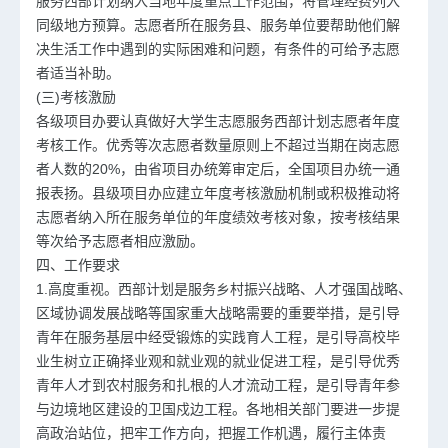
服务西部计划纳入当地年度重点工作范围，将管理经费列入
同级地方预算。志愿者所在服务县、服务单位要帮助他们解
决生活工作中遇到的实际困难和问题，有条件的可给予志愿
者适当补助。
(三)考核激励
各级项目办要认真做好大学生志愿服务西部计划志愿者年度
考核工作。优秀等次志愿者数量原则上不超过当期在岗志愿
者人数的20%，由省项目办统筹审定后，全国项目办统一通
报表扬。县级项目办应建立年度考核激励机制或积极推动将
志愿者纳入所在服务单位的年度绩效考核对象，按考核结果
等次给予志愿者相应激励。
四、工作要求
1.高度重视。西部计划是服务乡村振兴战略、人才强国战略、
区域协调发展战略等国家重大战略需要的重要举措，是引导
青年在服务基层中经受锻炼的实践育人工程，是引导高校毕
业生树立正确择业观和就业观的就业促进工程，是引导优秀
青年人才到农村服务和扎根的人才流动工程，是引导青年参
与边境地区建设的卫国戍边工程。各地相关部门要进一步提
高政治站位，把牢工作方向，把握工作机遇，履行主体责