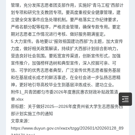
管理，充分发挥志愿者团支部作用，实施好“青马工程”西部计
划专项和研究生支教团专项。要高度重视安全健康管理，建
立健全突发事件应急处理机制。要严格落实工作纪律要求，
严格名额分配等程序，严格资金管理，确保专款专用。要定
期对志愿者工作情况进行考核、做好服务期满鉴定。
5.大力宣传。各地要以“报效祖国建功西部”为主题，加大宣传
力度，做好相关政策解读，持续扩大西部计划综合影响力，
营造良好社会氛围。要拓宽宣传渠道，创新宣传形式，加强
宣传推介，加强榜样选树和典型宣传，深入挖掘可亲、可
信、可学的优秀志愿者典型，广泛宣传优秀志愿者服务基层
和在基层成长成才的鲜活事迹，在全社会进一步弘扬志愿精
神，更好地引导高校毕业生到基层淬炼成长、建功立业。
附件1_共青团都匀市委2026年度惠民惠农财政补贴政策清
单.xlsx
原标题：关于做好2025—2026年度贵州省大学生志愿服务西
部计划实施工作的通知
文章来源：
https://www.duyun.gov.cn/xwzx/tzgg/202601/t20260128_89