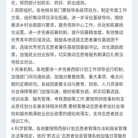
任，将西部计划抓实、抓好、抓出成效。
2.周密组织。各地相关部门要指导各级项目办，制定年度工作
方案，组织推动项目深化拓展。进一步深化基层导向，围绕
推进乡村全面振兴要求，服务党政中心工作，优化和拓展岗
位设置。进一步完善招募机制，提升招募精准度，有效推动
优秀青年跨区域流动。鼓励各地选拔志愿者兼任基层团干
部，选拔优秀党员志愿者兼任基层团委副书记。优化激励政
策，加强就业创业指导，切实推动志愿者服务期满后扎根当
地就业创业。
3.完善机制。各地要进一步完善西部计划工作领导运行机制，
加强部门间沟通协调，加强对重要政策、重大事项、难点问
题的定期研究。各级团委要主动与教育、财政、人力资源和
社会保障等部门加强沟通，做好统筹协调，抓实招募选拔、
培训派遣、服务管理、考核激励等工作;要按照财政事权和支
出责任划分妥善安排相关经费;要统筹推动志愿者参加社会保
险和服务期满就业创业政策的细化和落实，支持志愿者就业
培训工作。
4.科学管理。各地要按照西部计划志愿者管理办法和我省管理
办法等规定，依托“黔志云”志愿者信息管理系统加强日常服务