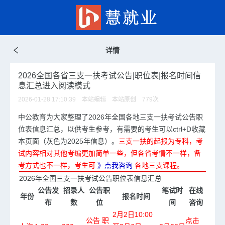
详情
2026全国各省三支一扶考试公告|职位表|报名时间信
息汇总进入阅读模式
2026-01-28 17:10:39 本站编辑 本站原创
779
次
中公教育为大家整理了2026年全国各地
三支一扶考试
公告职
位表信息汇总，以供考生参考，有需要的考生可以ctrl+D收藏
本页面（灰色为2025年信息）。
三支一扶的起报为专科，考
试内容相对其他考编更加简单一些，但各省考情不一样，备
考方式也不一样，考生可
》点我咨询
各地三支课程。
2026年全国三支一扶考试公告职位表信息汇总
公告发
招录人
公告职
笔试时
在线
年份
报名时间
布
数
位
间
咨询
2月2日10:00
公告
职
点击