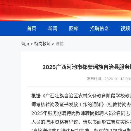
首页
新闻
图库
招聘信息
视频
首页 >
特岗教师
>
详情
2025广西河池市都安瑶族自治县服
发布时间：2026-01-13 
根据《广西壮族自治区农村义务教育阶段学校教
师考核转岗及证书发放工作的通知》(桂教特岗办
2025年服务期满特岗教师转岗拟聘人员2名同志予
人员的聘用资格有异议，请以书面形式署真实姓名
(直接送达的以送达日期为准，邮寄的以邮戳日期