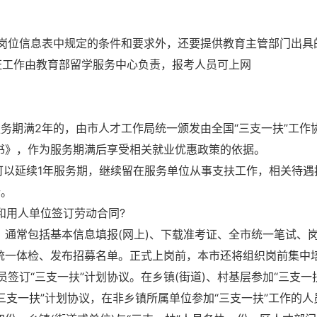
岗位信息表中规定的条件和要求外，还要提供教育主管部门出具
认证工作由教育部留学服务中心负责，报考人员可上网
服务期满2年的，由市人才工作局统一颁发由全国“三支一扶”工作
证书》，作为服务期满后享受相关就业优惠政策的依据。
可以延续1年服务期，继续留在服务单位从事支扶工作，相关待遇
行。
和用人单位签订劳动合同?
，通常包括基本信息填报(网上)、下载准考证、全市统一笔试、
市统一体检、发布招募名单。正式上岗前，本市还将组织岗前集中
签订“三支一扶”计划协议。在乡镇(街道)、村基层参加“三支一
“三支一扶”计划协议，在非乡镇所属单位参加“三支一扶”工作的人