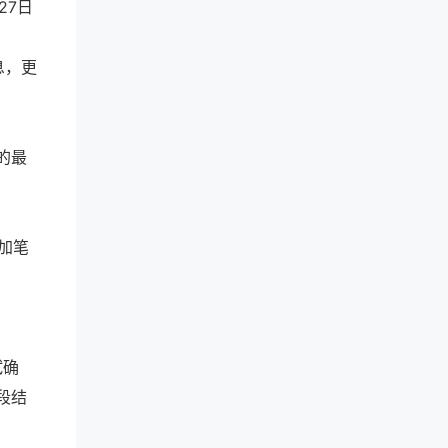
27日
息，更
的最
参加笔
试确
段结