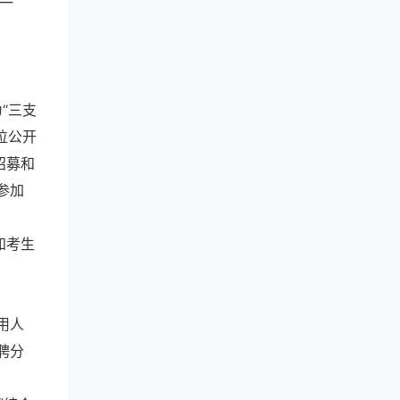
门一
“三支
位公开
招募和
参加
知考生
用人
聘分