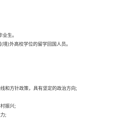
源毕业生。
取得国(境)外高校学位的留学回国人员。
路线和方针政策，具有坚定的政治方向;
村振兴;
力;