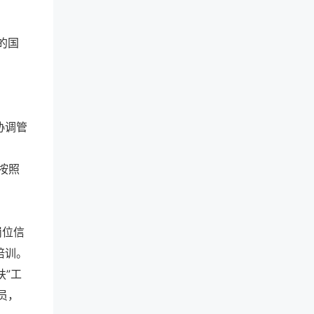
的国
协调管
按照
岗位信
培训。
扶”工
员，