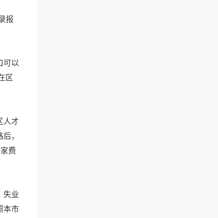
登录报
口可以
在区
区人才
格后，
安家费
、失业
照本市