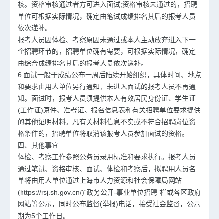
核。资格审核通过者方可进入面试;资格审核未通过的，招聘
单位可根据实际情况，确定由笔试成绩排名其后的报考人员
依次递补。
报考人员因体检、考察原因未通过或本人主动放弃进入下一
个招聘环节的，招聘单位确有需要，可根据实际情况，确定
由综合成绩排名其后的报考人员依次递补。
6.面试一般于成绩公布一周后陆续开始组织，具体时间、地点
和要求由用人单位另行通知，未进入面试的报考人员不再通
知。面试时，报考人员须提供本人有效居民身份证、学生证
(工作证)原件、准考证、报名信息表和有关招聘单位要求提供
的其他证明材料。凡有关材料信息不实或不符合招聘岗位资
格条件的，招聘单位将取消该报考人员参加面试的资格。
四、其他事宜
体检、考察工作参照公务员录用标准和要求执行。报考人员
通过笔试、资格审核、面试、体检和考察后，拟聘用人员名
单将由用人单位通过上海市人力资源和社会保障局网站
(https://rsj.sh.gov.cn/)“政务公开-
事业单位招聘
”栏或各区政府
网站等公示，同时公布监督(举报)电话，接受社会监督，公示
期为5个工作日。