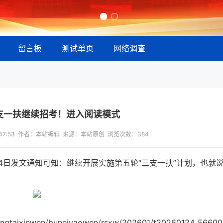
留言板
测试单页
网络调查
三支一扶继续招考！进入阅读模式
16:47:53 作者：本站编辑 来源：本站原创 浏览次数：
384
4日发文通知可知：继续开展实施第五轮“三支一扶”计划，也就
ongtaixinwen/buneiyaowen/rsxw/202601/t20260124_56600