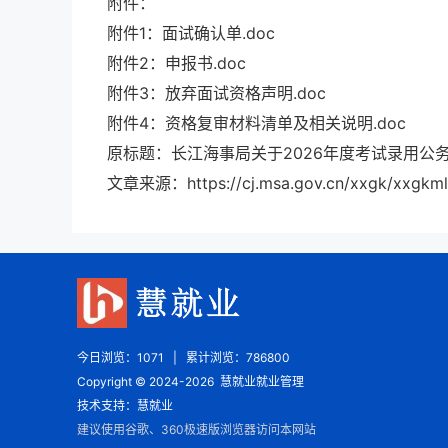
附件：
附件1：面试确认单.doc
附件2：申报书.doc
附件3：放弃面试资格声明.doc
附件4：资格复审材料清单及相关说明.doc
原标题：长江海事局关于2026年度考试录用公
文章来源：https://cj.msa.gov.cn/xxgk/xxgkml
今日浏览：
1071
|
累计浏览：
786800
Copyright © 2024-
2026
慧就业就业管理
技术支持：慧就业
建议使用谷歌、360极速版浏览器访问本网站