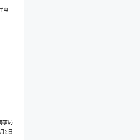
并电
海事局
2月2日