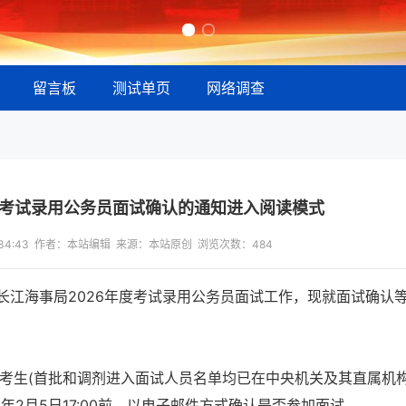
留言板
测试单页
网络调查
度考试录用公务员面试确认的通知进入阅读模式
15:34:43 作者：本站编辑 来源：本站原创 浏览次数：
484
长江海事局2026年度考试录用公务员面试工作，现就面试确认
试的考生(首批和调剂进入面试人员名单均已在中央机关及其直属机
6年2月5日17:00前，以电子邮件方式确认是否参加面试。