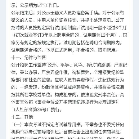
示，公示期为5个工作日。
公示结束后，对公示无疑义人员办理备案手续。对于公示有
疑义的人员，由用人单位调查核实，并提出处理意见。公开
招聘的人员按规定实行试用期制度。试用期一般不超过6个月
（初次就业签订3年以上聘用合同的，试用期为12个月），国
家另有规定的按规定执行。试用期包括在聘用合同期限内。
试用期满合格的，予以正式聘用；不合格的，取消聘用。
十一、纪律与监督
公开招聘工作坚持“公开、平等、竞争、择优”的原则，严肃纪
律，秉公办事，严禁弄虚作假，徇私舞弊，全程接受纪检监
察部门和社会的监督。应聘人员有弄虚作假、违纪违规行为
的，一经发现，均取消其考试或应聘资格，并将有关情况通
报其所在学校或单位。构成犯罪的，依法追究刑事责任。具
体事宜依照《事业单位公开招聘违纪违规行为处理规定》
（人社部令第35号）执行。
十二、其他
（一）本次考试不指定考试辅导用书，不举办也不委托任何
机构举办考试辅导培训班。目前社会上出现的任何辅导班、