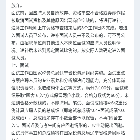
放弃。
面试前，因应聘人员自愿放弃、资格审查不合格或弄虚作假
被取消面试资格及其他原因出现岗位空缺的，将进行递补。
递补工作原则上在资格审查结束后的3个工作日内完成。若进
入面试人员已公布，递补面试人员来不及公布的，可不再公
布，由招聘单位向其他进入本岗位面试的应聘人员说明情
况。递补后未达到规定面试比例的，按实际人数确定进入面
试人员。
七、面试
面试工作由国家税务总局辽宁省税务局组织实施。面试重点
考察应聘人员的专业素养和分析解决问题能力，充分体现岗
位职责要求，采取结构化面试等方式，满分为100分，面试成
绩采取“四舍五入”方式保留两位小数，合格分数线为60分，未
达到合格分数线的，不能聘用。笔试、面试成绩按4:6权重比
例计算应聘人员的总成绩（即笔试总成绩*0.4+面试成绩*0.6=
总成绩），总成绩如存在小数全部予以保留，不再“四舍五
入”。面试评委与考生间有应回避情形的，应主动提出回避。
面试具体事宜和总成绩将在国家税务总局辽宁省税务局网站