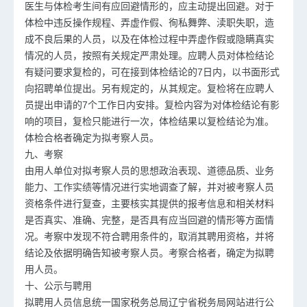
医生与体检考生间有应回避情形的，应主动提出回避。对于
体检中违反操作规程、弄虚作假、徇私舞弊、渎职失职，造
成不良后果的人员，以及在体检过程中弄虚作假或隐瞒真实
情况的人员，按照有关规定严肃处理。应聘人员对体检结论
有疑问要求复检的，可在接到体检结论的7日内，以书面形式
向招聘单位提出。另有规定的，从其规定。复检将在应聘人
员提出申请的7个工作日内安排。复检内容为对体检结论有影
响的项目，复检只能进行一次，体检结果以复检结论为准。
体检合格者确定为拟考察人员。
九、考察
由用人单位对拟考察人员的思想政治表现、道德品质、业务
能力、工作实绩等情况进行实地调查了解，并对被考察人员
资格条件进行复查，主要核实其提供的报考信息和相关材料
是否真实、准确、完整，是否具有应当回避的情形等方面情
况。考察中发现不符合聘用条件的，取消其聘用资格，并将
结论及依据明确告知被考察人员。考察合格者，确定为拟聘
用人员。
十、公示与聘用
拟聘用人员信息统一国家税务总局辽宁省税务局网站进行公