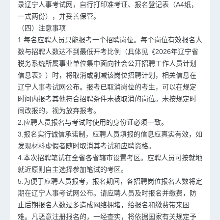
录辽宁人事考试网，自行打印准考证、报名登记表（A4纸，
一式两份），并妥善保管。
（四）注意事项
1.每名应聘人员只能报考一个招聘岗位。每个岗位有效报名人
数与招聘人数达不到最低开考比例（具体见《2026年辽宁省
税务系统所属事业单位集中面向社会公开招聘工作人员计划
信息表》）时，将取消或削减该岗位招聘计划，相关信息在
辽宁人事考试网公布。报考已取消岗位的考生，可以在规定
时间内报考其他符合招聘条件未被取消的岗位。未按规定时
间改报的，视为放弃报考。
2.应聘人员报名与考试时使用的身份证必须一致。
3.报名实行诚信承诺制，应聘人员填报的信息应真实有效，如
发现材料虚假者随时取消其考试和应聘资格。
4.本次招聘笔试在全省各省辖市设置考区。应聘人员可按就地
就近原则自主选择参加笔试的考区。
5.为便于应聘人员报考，报名期间，各招聘岗位报名人数将定
期在辽宁人事考试网公布。请应聘人员及时报名并缴费，防
止后期报名人数过多造成网络拥堵，给报名和缴费带来困
难。凡恶意注册报名的，一经查实，将依据国家有关规定予