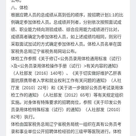
公布。
八、体检
根据应聘人员的总成绩从高到低的顺序，按招聘计划1:1的比
例确定参加体检人员。总成绩并列者，分别依次按照面试成
绩、职业能力倾向测验成绩、综合应用能力成绩进行比对，
成绩高者确定为参加体检人员，如上述成绩均相同，则另行
采取面试加试的方式确定参加体检人员。体检人员名单在国
家税务总局辽宁省税务局网站公布。
体检工作参照《关于修订<公务员录用体检通用标准（试行）
>及<公务员录用体检操作手册（试行）>有关内容的通知》
（人社部发〔2016〕140号）、《关于切实做好维护乙肝表
面抗原携带者入学和就业权利工作有关问题的通知》（人社
厅发〔2010〕22号）和《关于进一步做好公务员考试录用体
检工作的通知》（人社部发〔2012〕65号）等有关规定组织
实施。对身体有特殊要求的招聘岗位，参照《关于印发公务
员录用体检特殊标准（试行）的通知》（人社部发〔2010〕
82号）执行。
体检由国家税务总局辽宁省税务局统一组织在具有公务员考
录和事业单位公开招聘体检经验的三级甲等医院进行。体检