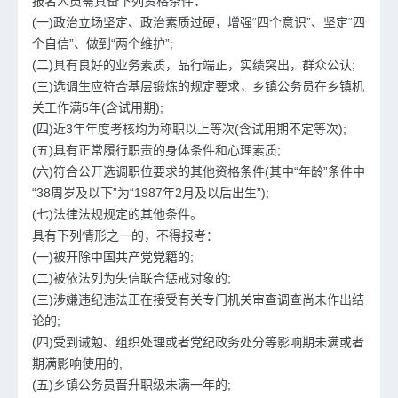
报名人员需具备下列资格条件：
(一)政治立场坚定、政治素质过硬，增强“四个意识”、坚定“四
个自信”、做到“两个维护”;
(二)具有良好的业务素质，品行端正，实绩突出，群众公认;
(三)选调生应符合基层锻炼的规定要求，乡镇公务员在乡镇机
关工作满5年(含试用期);
(四)近3年年度考核均为称职以上等次(含试用期不定等次);
(五)具有正常履行职责的身体条件和心理素质;
(六)符合公开选调职位要求的其他资格条件(其中“年龄”条件中
“38周岁及以下”为“1987年2月及以后出生”);
(七)法律法规规定的其他条件。
具有下列情形之一的，不得报考：
(一)被开除中国共产党党籍的;
(二)被依法列为失信联合惩戒对象的;
(三)涉嫌违纪违法正在接受有关专门机关审查调查尚未作出结
论的;
(四)受到诫勉、组织处理或者党纪政务处分等影响期未满或者
期满影响使用的;
(五)乡镇公务员晋升职级未满一年的;