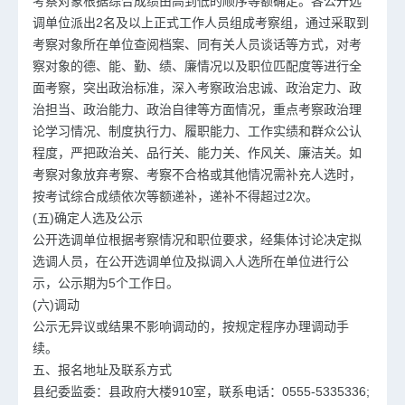
考察对象根据综合成绩由高到低的顺序等额确定。各公开选
调单位派出2名及以上正式工作人员组成考察组，通过采取到
考察对象所在单位查阅档案、同有关人员谈话等方式，对考
察对象的德、能、勤、绩、廉情况以及职位匹配度等进行全
面考察，突出政治标准，深入考察政治忠诚、政治定力、政
治担当、政治能力、政治自律等方面情况，重点考察政治理
论学习情况、制度执行力、履职能力、工作实绩和群众公认
程度，严把政治关、品行关、能力关、作风关、廉洁关。如
考察对象放弃考察、考察不合格或其他情况需补充人选时，
按考试综合成绩依次等额递补，递补不得超过2次。
(五)确定人选及公示
公开选调单位根据考察情况和职位要求，经集体讨论决定拟
选调人员，在公开选调单位及拟调入人选所在单位进行公
示，公示期为5个工作日。
(六)调动
公示无异议或结果不影响调动的，按规定程序办理调动手
续。
五、报名地址及联系方式
县纪委监委：县政府大楼910室，联系电话：0555-5335336;