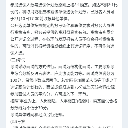
参加选调人数与选调计划数原则上按3:1确定。如达不到3:1比
例的，将取消或相应核减该单位选调计划数，已报名人员可
于2月13日17:30前改报其他单位。
公开选调单位按照规定的报考条件和职位要求对报名人员进
行资格审查，报名者提供的资料须真实有效。资格审查贯穿
公开选调全过程，在各环节发现报名人员不符合报考资格条
件的，可取消其报考资格或者终止其选调程序，不再作为选
调人选。
(三)考试
考试采取面试的方式进行。面试为结构化面试，主要考察考
生综合分析及语言表达、应变协调能力等。面试成绩满分为
100分，保留小数点后两位。若实际参加面试人员等于或少于
选调职位计划数的，面试成绩须达到75分或当天该考场实际
参加面试人员的平均分，方可进入下一环节。
按照“事业为上、人岗相适、人事相宜”的原则，确定面试合格
分数线为不低于70分。
考试具体时间和地点另行通知。
(四)考察