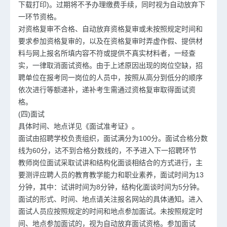
下载打印)。过期将不予办理缴费手续，同时视为自动放弃下
一环节资格。
对资格复审不合格、自动放弃资格复审或未按照规定时间和
要求参加资格复审的，以及在资格复审时弄虚作假、提供材
料与网上报名所填内容不符或提供不真实材料者，一经查
实，一律取消面试资格。由于上述原因出现的岗位空缺，招
聘单位在报考同一岗位的人员中，按照从高分到低分的顺序
依次进行等额递补，递补考生需通过资格复审取得面试资
格。
(四)面试
具体时间、地点详见《面试准考证》。
面试由招聘学校负责组织，面试满分为100分。面试合格分数
线为60分，达不到合格分数线的，不予进入下一招聘环节
教师岗位面试采取试讲和结构化面谈相结合的方式进行，主
要测评应聘人员的教育教学能力和职业素养，面试时间为13
分钟，其中：试讲时间为8分钟，结构化面谈时间为5分钟。
面试的形式、时间、地点请关注报名网站的具体通知。进入
面试人员应按照规定的时间和地点参加面试。未按照规定时
间、地点参加面试的，视为自动放弃面试资格。参加面试