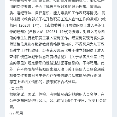
考察由招考单位组织实施。按照德才兼备的标准，根据拟聘
用的岗位要求，全面了解被考察对象的政治思想、道德品
质、遵纪守法、自律意识、能力素质和工作表现等情况。 同
时根据《教育部关于推开教职员工准入查询工作的通知》(教
师函〔2023〕1号)、《市教委关于开展教职员工准入查询工
作的通知》(津教人函〔2023〕19号)等要求，对进入考察阶
段的考生进行教职员工准入查询工作。经查询发现有丧失教
师资格信息和在撤销教师资格期限内的，不得聘用为从事教
育教学工作的教师。经查询发现有《关于建立教职员工准入
查询性侵违法犯罪信息制度的意见》《关于落实从业禁止制
度的意见》规定情形的性侵违法犯罪信息的，不得聘用。此
外，在考察阶段将按照国家和天津市关于失信人员联合惩戒
相关文件要求对考生是否存在失信联合惩戒情况进行查询。
存在上述相关情形的，按考察不合格处理。
(七)公示
根据笔试、面试、体检、考察情况确定拟聘用人员名单，在
公告发布网站进行公示，公示时间为5个工作日，接受社会监
督。
(八)聘用