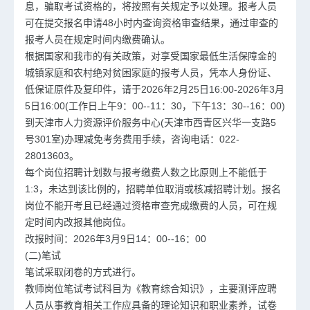
息，骗取考试资格的，将按照有关规定予以处理。报考人员
可在提交报名申请48小时内查询资格审查结果，通过审查的
报考人员在规定时间内缴费确认。
根据国家和我市的有关政策，对享受国家最低生活保障金的
城镇家庭和农村绝对贫困家庭的报考人员，凭本人身份证、
低保证原件及复印件，请于2026年2月25日16:00-2026年3月
5日16:00(工作日上午9：00--11：30，下午13：30--16：00)
到天津市人力资源评价服务中心(天津市西青区兴华一支路5
号301室)办理减免考务费用手续，咨询电话：022-
28013603。
每个岗位招聘计划数与报考缴费人数之比原则上不能低于
1:3，未达到该比例的，招聘单位取消或核减招聘计划。报名
岗位不能开考且已经通过资格审查完成缴费的人员，可在规
定时间内改报其他岗位。
改报时间：2026年3月9日14：00--16：00
(二)笔试
笔试采取闭卷的方式进行。
教师岗位笔试考试科目为《教育综合知识》，主要测评应聘
人员从事教育相关工作应具备的理论知识和职业素养，试卷