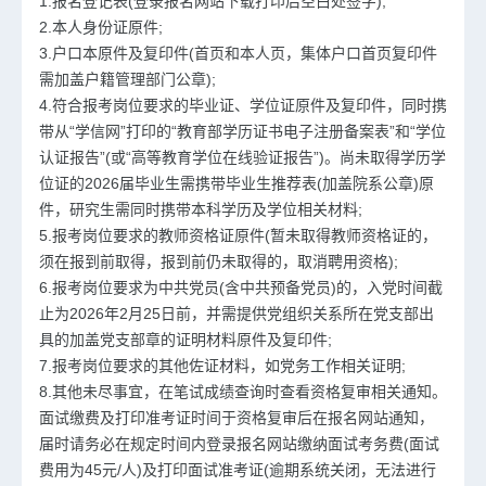
1.报名登记表(登录报名网站下载打印后空白处签字);
2.本人身份证原件;
3.户口本原件及复印件(首页和本人页，集体户口首页复印件
需加盖户籍管理部门公章);
4.符合报考岗位要求的毕业证、学位证原件及复印件，同时携
带从“学信网”打印的“教育部学历证书电子注册备案表”和“学位
认证报告”(或“高等教育学位在线验证报告”)。尚未取得学历学
位证的2026届毕业生需携带毕业生推荐表(加盖院系公章)原
件，研究生需同时携带本科学历及学位相关材料;
5.报考岗位要求的教师资格证原件(暂未取得教师资格证的，
须在报到前取得，报到前仍未取得的，取消聘用资格);
6.报考岗位要求为中共党员(含中共预备党员)的，入党时间截
止为2026年2月25日前，并需提供党组织关系所在党支部出
具的加盖党支部章的证明材料原件及复印件;
7.报考岗位要求的其他佐证材料，如党务工作相关证明;
8.其他未尽事宜，在笔试成绩查询时查看资格复审相关通知。
面试缴费及打印准考证时间于资格复审后在报名网站通知，
届时请务必在规定时间内登录报名网站缴纳面试考务费(面试
费用为45元/人)及打印面试准考证(逾期系统关闭，无法进行