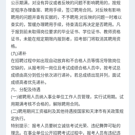
公示期满，对没有异议或者反映的问题不影响聘用的，按规
定程序办理备案、聘用手续，签订聘用合同。对反映有影响
聘用的问题并查有实据的，不予聘用;对反映的问题一时难以
查实的，暂缓办理聘用手续，待查清后再决定是否聘用。凡
于报到前未取得岗位要求的毕业证书、学位证书、教师资格
证书，未能在规定期限内报到者，招考部门将取消其聘用资
格。
(九)递补
在招聘过程中如出现自动放弃和不合格人员等情况导致岗位
空缺的，从报考同一岗位且考试成绩合格人员中，按考试总
成绩由高分到低分依次进行递补。若总成绩出现并列，面试
成绩高者优先递补。
六、分配及待遇
(一)被聘用人员纳入事业单位工作人员管理，实行试用期。试
用期满考核不合格的，解除聘用合同。
(二)聘用期间工资福利及其他待遇按国家和天津市有关政策规
定执行。
特别提示：报考人员要树立诚信考试光荣、违纪舞弊可耻的
理念。在事业单位公开招聘考试过程中，报考人员有违纪违