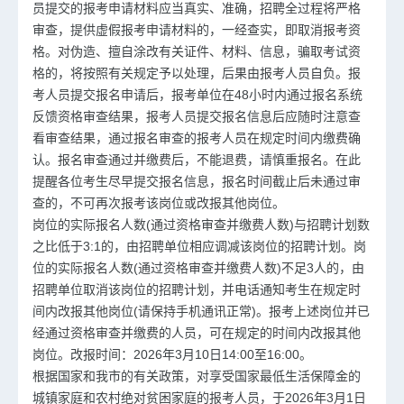
员提交的报考申请材料应当真实、准确，招聘全过程将严格
审查，提供虚假报考申请材料的，一经查实，即取消报考资
格。对伪造、擅自涂改有关证件、材料、信息，骗取考试资
格的，将按照有关规定予以处理，后果由报考人员自负。报
考人员提交报名申请后，报考单位在48小时内通过报名系统
反馈资格审查结果，报考人员提交报名信息后应随时注意查
看审查结果，通过报名审查的报考人员在规定时间内缴费确
认。报名审查通过并缴费后，不能退费，请慎重报名。在此
提醒各位考生尽早提交报名信息，报名时间截止后未通过审
查的，不可再次报考该岗位或改报其他岗位。
岗位的实际报名人数(通过资格审查并缴费人数)与招聘计划数
之比低于3:1的，由招聘单位相应调减该岗位的招聘计划。岗
位的实际报名人数(通过资格审查并缴费人数)不足3人的，由
招聘单位取消该岗位的招聘计划，并电话通知考生在规定时
间内改报其他岗位(请保持手机通讯正常)。报考上述岗位并已
经通过资格审查并缴费的人员，可在规定的时间内改报其他
岗位。改报时间：2026年3月10日14:00至16:00。
根据国家和我市的有关政策，对享受国家最低生活保障金的
城镇家庭和农村绝对贫困家庭的报考人员，于2026年3月1日