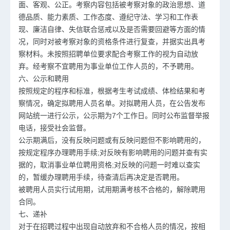
面、客观、公正。考察内容包括被考察对象的政治思想、道
德品质、能力素质、工作态度、遵纪守法、学习和工作表
现、廉洁自律、失信联合惩戒以及是否需要回避等方面的情
况，同时对被考察对象的资格条件进行复查，并据实出具考
察材料。未按照招聘单位要求配合考察工作的视为自动放
弃。经考察不宜聘用为事业单位工作人员的，不予聘用。
六、公示和聘用
按照规定的程序和标准，根据考生考试成绩、体检结果和考
察情况，确定拟聘用人员名单。对拟聘用人员，在公告发布
网站统一进行公示，公示期为7个工作日。同时公布监督举报
电话，接受社会监督。
公示期满后，没有反映问题或有反映问题但不影响聘用的，
按规定程序办理聘用手续;对反映有影响聘用的问题并查有实
据的，取消事业单位聘用资格;对反映的问题一时难以查实
的，暂缓办理聘用手续，待查清后再决定是否聘用。
被聘用人员实行试用期，试用期满考核不合格的，解除聘用
合同。
七、递补
对于在招聘过程中出现自动放弃和不合格人员的情况，按相