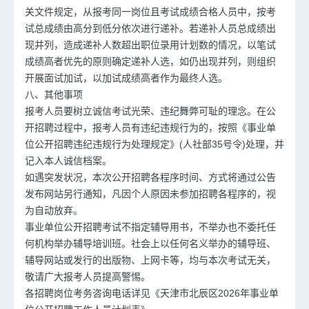
关文件规定，从报考同一岗位且考试成绩合格人员中，按考
试总成绩由高分到低分依次进行递补。若递补人员总成绩出
现并列，造成递补人数超出职位录用计划数的情况，以笔试
成绩高者优先的原则确定递补人选，如仍出现并列，则组织
开展面试加试，以加试成绩高者作为最终人选。
八、其他事项
报考人员要树立诚信考试光荣、违纪舞弊可耻的理念。在公
开招聘过程中，报考人员有违纪违规行为的，按照《事业单
位公开招聘违纪违规行为处理规定》(人社部35号令)处理，并
记入本人诚信档案。
如遇突发状况，本次公开招聘各程序时间、方式将通过公告
发布网站另行通知，凡因个人原因未参加招聘各程序的，视
为自动放弃。
事业单位公开招聘考试不指定辅导用书，不举办也不委托任
何机构举办辅导培训班。社会上以任何名义举办的辅导班、
辅导网站或发行的出版物、上网卡等，均与本次考试无关，
敬请广大报考人员提高警惕。
各招聘岗位考务咨询电话详见《天津市北辰区2026年事业单