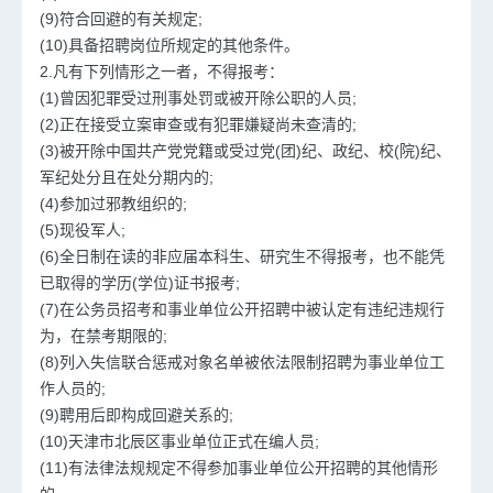
(9)符合回避的有关规定;
(10)具备招聘岗位所规定的其他条件。
2.凡有下列情形之一者，不得报考：
(1)曾因犯罪受过刑事处罚或被开除公职的人员;
(2)正在接受立案审查或有犯罪嫌疑尚未查清的;
(3)被开除中国共产党党籍或受过党(团)纪、政纪、校(院)纪、
军纪处分且在处分期内的;
(4)参加过邪教组织的;
(5)现役军人;
(6)全日制在读的非应届本科生、研究生不得报考，也不能凭
已取得的学历(学位)证书报考;
(7)在公务员招考和事业单位公开招聘中被认定有违纪违规行
为，在禁考期限的;
(8)列入失信联合惩戒对象名单被依法限制招聘为事业单位工
作人员的;
(9)聘用后即构成回避关系的;
(10)天津市北辰区事业单位正式在编人员;
(11)有法律法规规定不得参加事业单位公开招聘的其他情形