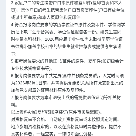
3.家庭户口的考生携带户口本原件和复印件(复印首页和本人
页)，集体户口的考生携带集体户口首页复印件(户口存放单位
或派出所盖章)和本人页原件和复印件;
4.符合报考岗位要求的学历学位证书原件及复印件、学信网学
历证书电子注册备案表、学位认证报告各一份。研究生需同
时携带本科材料，2026届应届毕业生如尚未取得学历学位证
书须携带加盖学校公章的毕业生就业推荐表或提供考生承诺
书;
5.报考岗位要求的其他证书/证件的原件、复印件(如初级会计
专业技术资格证书等);
6.报考岗位要求为中共党员(含中共预备党员)的，入党时间须
为2026年3月1日前，并需提供党组织关系所在党支部出具的
加盖党支部章的证明材料原件及复印件。
7.报考岗位要求为本市退役士兵的需提供退伍证明等相关材
料。
以上资料A4纸复印按顺序装订(原件审阅后退回)。
对资格复审不合格、自动放弃资格复审或未按照规定时间、
地点参加资格复审的，以及在资格复审时弄虚作假，提供不
真实材料者，一经查实，一律取消面试资格。