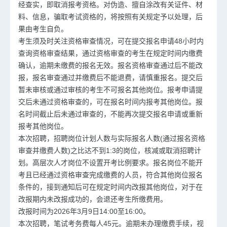
经查实，即取消报考资格。对伪造、擅自涂改有关证件、材
料、信息，骗取考试资格的，将按照有关规定予以处理，后
果由考生自负。
考生须及时关注资格审查情况，可在提交报名申请48小时内
查询资格审查结果，通过资格审查的考生在规定时间内缴费
确认，逾期未缴费的报名无效。报名资格审查通过后不能改
报，报名审查通过并缴费后不能退费，请慎重报名。提交后
暂未审核或通过审核的考生不可报名其他岗位。报考申请提
交后未通过资格审查的，可在报名时间内报考其他岗位。报
名时间截止后未通过审查的，不能再次提交报名申请或重新
报考其他岗位。
本次招聘，招聘岗位计划人数与实际报名人数(通过报名资格
审查并缴费人数)之比达不到1:3的岗位，核减或取消招聘计
划。高层次人才岗位不设置开考比例要求。报名岗位不能开
考且已经通过资格审查完成缴费的人员，符合其他岗位报名
条件的，接到通知后可在规定时间内改报其他岗位，对于在
改报期内未改报成功的，会退还考生所缴费用。
改报时间为2026年3月9日14:00至16:00。
本次招聘，笔试考务费每人45元。逾期未办理缴费手续，视