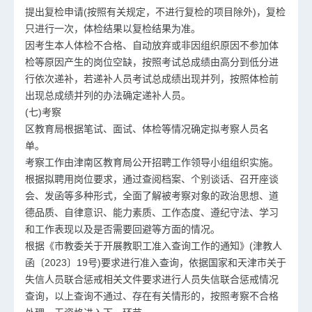
提出复检申请(按照有关规定，不进行复检的项目除外)，复检
只进行一次，体检结果以复检结果为准。
因考生本人体检不合格、自动放弃或非因组织原因不参加体
检等原因产生的岗位空缺，按照考试总成绩由高分到低分进
行依次递补，若递补人员考试总成绩出现并列，按照体检前
出现总成绩并列的办法确定递补人员。
(七)考察
区教育局根据笔试、面试、体检等情况确定拟考察人员名
单。
考察工作由津南区教育局公开招聘工作领导小组组织实施。
根据拟聘用岗位要求，通过查阅档案、个别谈话、召开座谈
会、发函等多种形式，全面了解被考察对象的政治思想、道
德品质、自律意识、能力素质、工作态度、遵纪守法、学习
和工作表现以及是否需要回避等方面的情况。
根据《市教委关于开展教职工准入查询工作的通知》(津教人
函〔2023〕19号)要求进行准入查询，依据国家和天津市关于
失信人员联合惩戒相关文件要求进行人员失信联合惩戒情况
查询，以上查询不通过、存在有关情形的，按照考察不合格