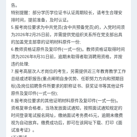
告。
特别提醒：部分学历学位证书认证周期较长，请考生合理安
排时间，提前准备，及时认证。
5.报考岗位要求为中共党员(含中共预备党员)的，入党时间须
为2026年2月25日前，并需提供党组织关系所在党支部出具
的加盖党支部章的证明材料原件一份;
6.教师资格证原件及复印件(一式一份)。教师资格证取得时间
须为2026年8月31日前，逾期未取得者取消聘用资格，并按
违约处理;
7.报考高层次人才岗位的考生，另需提供近三年教育教学工作
总结或述职报告(重点阐明自身优势、任职努力方向和预期目
标)及岗位招聘条件所要求的职称证书、获奖证书等其他证件
原件及复印件(一式一份);
8.报考岗位要求的其他证明材料原件及复印件(一式一份)。
资格复审合格者，当场发放面试通知，按照面试通知规定的
时间登录笔试报名网址，缴纳面试考务费45元，逾期未缴费
视为自动放弃。缴费成功后，即可在该网址下载、打印《面
试准考证》。