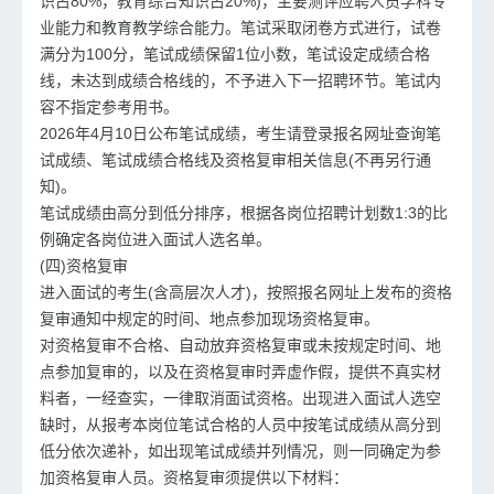
识占80%，教育综合知识占20%)，主要测评应聘人员学科专
业能力和教育教学综合能力。笔试采取闭卷方式进行，试卷
满分为100分，笔试成绩保留1位小数，笔试设定成绩合格
线，未达到成绩合格线的，不予进入下一招聘环节。笔试内
容不指定参考用书。
2026年4月10日公布笔试成绩，考生请登录报名网址查询笔
试成绩、笔试成绩合格线及资格复审相关信息(不再另行通
知)。
笔试成绩由高分到低分排序，根据各岗位招聘计划数1:3的比
例确定各岗位进入面试人选名单。
(四)资格复审
进入面试的考生(含高层次人才)，按照报名网址上发布的资格
复审通知中规定的时间、地点参加现场资格复审。
对资格复审不合格、自动放弃资格复审或未按规定时间、地
点参加复审的，以及在资格复审时弄虚作假，提供不真实材
料者，一经查实，一律取消面试资格。出现进入面试人选空
缺时，从报考本岗位笔试合格的人员中按笔试成绩从高分到
低分依次递补，如出现笔试成绩并列情况，则一同确定为参
加资格复审人员。资格复审须提供以下材料：