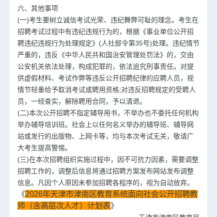
六、其他事项
(一)考生要树立诚信考试光荣、违纪舞弊可耻的理念。考生在
招聘考试过程中有违纪违规行为的，根据《事业单位公开招
聘违纪违规行为处理规定》(人社部令第35号)处理。违纪情节
严重的，违反《中华人民共和国治安管理处罚法》的，交由
公安机关依法处理，构成犯罪的，依法追究刑事责任。对提
供虚假材料、考试作弊等违反公开招聘纪律的应聘人员，视
情节轻重给予取消考试或聘用资格;对违反招聘规定的受聘人
员，一经查实，解除聘用合同，予以清退。
(二)本次公开招聘不指定辅导用书，不举办也不委托任何机构
举办辅导培训班。社会上以任何名义举办的辅导班、辅导网
站或发行的出版物、上网卡等，均与本次考试无关，敬请广
大考生提高警惕。
(三)在本次招聘组织实施过程中，因不可抗力因素，需要调整
招聘工作的，调整后信息将通过招聘方案发布网站发布调整
信息。凡因个人原因未参加招聘各程序的，视为自动放弃。
《
2026年天津市津南区教育系统面向社会公开招聘教
师（含高层次人才）计划表
》