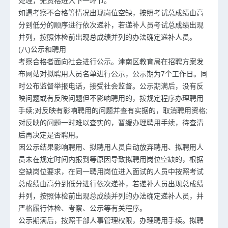
处理，无资格进入下一环节。
如遇考察不合格等情况出现岗位空缺，按照考试总成绩由高
分到低分的顺序进行依次递补，若递补人员考试总成绩出现
并列，按照体检前出现总成绩并列的办法确定递补人员。
(八)公示和聘用
考察合格者面向社会进行公示。津南区教育局在招聘方案发
布网站对拟聘用人员名单进行公示，公示期为7个工作日。同
时公布监督举报电话，接受社会监督。公示期满后，没有反
映问题或有反映问题但不影响聘用的，按规定程序办理聘用
手续;对反映有影响聘用的问题并查有实据的，取消聘用资格;
对反映的问题一时难以查实的，暂缓办理聘用手续，待查清
后再决定是否聘用。
因公示结果影响聘用、拟聘用人员自动放弃聘用、拟聘用人
员未在规定时间内报到等原因导致拟聘用岗位空缺的，根据
空缺岗位要求，在同一聘用岗位进入面试的人员中按照考试
总成绩由高分到低分进行依次递补，若递补人员出现总成绩
并列，按照体检前出现总成绩并列的办法确定递补人员，并
严格履行体检、考察、公示等有关程序。
公示期满后，按照干部人事管理权限，办理聘用手续。拟聘