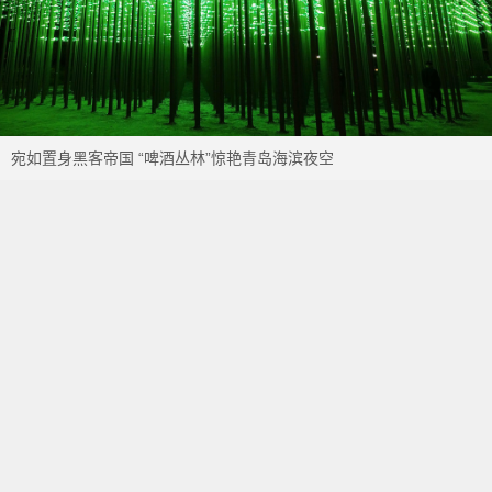
宛如置身黑客帝国 “啤酒丛林”惊艳青岛海滨夜空