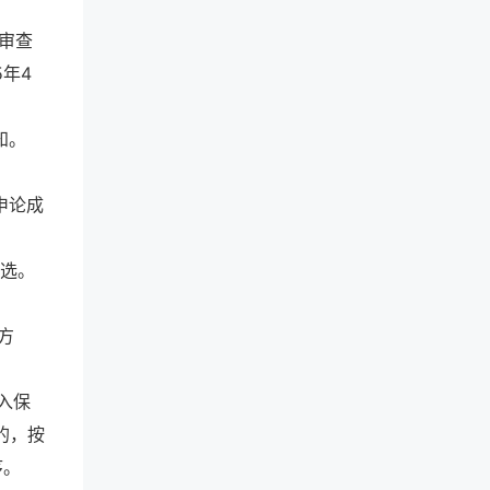
格审查
年4
知。
申论成
人选。
方
入保
的，按
序。