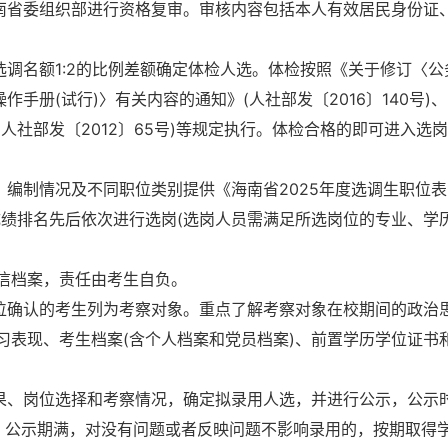
海南省委组织部进行资格复审。审核内容包括本人有效居民身份证
选调名额1:2的比例差额确定体检人选。体检按照《关于修订〈公
手册(试行)〉有关内容的通知》(人社部发〔2016〕140号)
人社部发〔2012〕65号)等规定执行。体检合格的即可进入选
、编制情况及不同职位类别提供《海南省2025年度
选调生职位表
成绩排名先后依次进行选岗(选岗人员需满足所选岗位的专业、学
信档案，责任由考生自负。
岗位确认的考生列为考察对象。重点了解考察对象在校期间的政治
习表现、考生档案(含个人档案和党员档案)、前置学历学位证书
结果、岗位选择和考察情况，确定拟录用人选，并进行公示，公示
。公示期满，对没有问题或者反映问题不影响录用的，按期取得