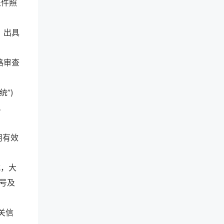
证件照
，出具
格审查
统”)
。
用有效
式，大
证号及
关信