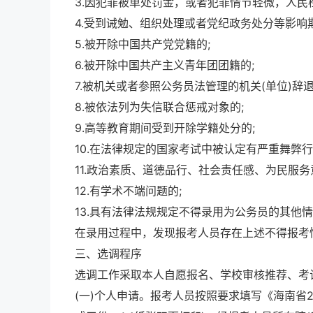
3.因犯罪被单处罚金，或者犯罪情节轻微，人民
4.受到诫勉、组织处理或者党纪政务处分等影响
5.被开除中国共产党党籍的;
6.被开除中国共产主义青年团团籍的;
7.被机关或者参照公务员法管理的机关(单位)辞退
8.被依法列为失信联合惩戒对象的;
9.高等教育期间受到开除学籍处分的;
10.在法律规定的国家考试中被认定有严重舞弊行
11.政治素质、道德品行、社会责任感、为民服务
12.有学术不端问题的;
13.具有法律法规规定不得录用为公务员的其他
在录用过程中，发现报考人员存在上述不得报考
三、选调程序
选调工作采取本人自愿报名、学校审核推荐、考
(一)个人申请。报考人员按照要求填写《海南省