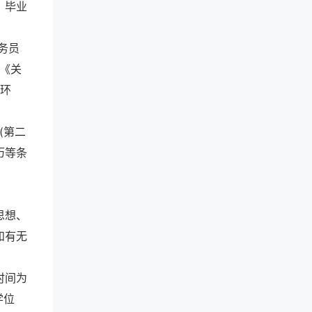
、毕业
务员
、《关
岗环
(第二
历等条
思想、
和有无
时间为
学位