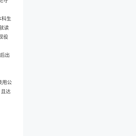
纪守
本科生
所就读
现役
以后出
录用公
，且达