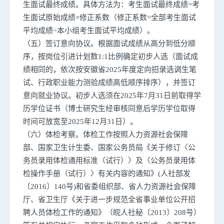
生面试最终成绩。具体方法为：考生面试最终成绩=考
生面试原始成绩×修正系数（修正系数=全部考生面试
平均成绩÷本小组考生面试平均成绩）。
（五）签订意向协议。根据面试成绩从高分到低分顺
序，按岗位引进计划数1:1比例确定初步人选（面试成
绩相同的，依次按安徽省2025年度定向招录选调生笔
试、行政职业能力测验成绩高低顺序排序），并签订
意向就业协议。初步人选须在2025年7月31日前取得学
历学位证书（博士研究生经审核同意后学历学位取得
时间可放宽至2025年12月31日）。
（六）体检考察。体检工作按照人力资源社会保障
部、国家卫生计生委、国家公务员局《关于修订〈公
务员录用体检通用标准（试行）〉及〈公务员录用体
检操作手册（试行）〉有关内容的通知》(人社部发
〔2016〕140号)和省委组织部、省人力资源社会保障
厅、省卫生厅《关于进一步规范全省事业单位公开招
聘人员体检工作的通知》（皖人社秘〔2013〕208号）