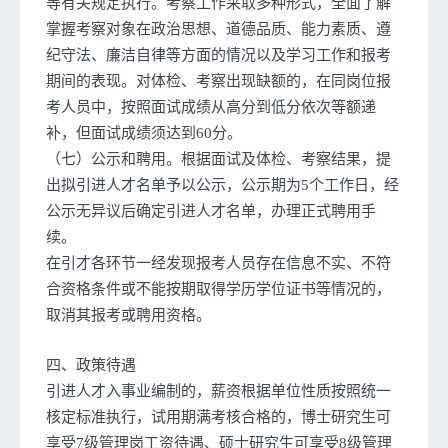
等有关规定执行。考察工作采取多种形式，全面了解
掌握考察对象在政治思想、道德品质、能力素质、遵
纪守法、廉洁自律等方面的情况以及学习工作和报考
期间的表现。对体检、考察出现缺额的，在同岗位报
考人员中，按照面试成绩从高分到低分依次等额递
补，但面试成绩须达到60分。
（七）公示和聘用。根据面试及体检、考察结果，提
出拟引进人才名单予以公示，公示期为5个工作日，经
公示无异议后确定引进人才名单，办理正式聘用手
续。
在引才各环节一经发现报考人员存在信息不实、不符
合资格条件或不能按期取得学历学位证书等情况的，
取消其报考或聘用资格。
四、政策待遇
引进人才入事业编制的，薪资根据单位性质按照统一
核定标准执行，试用期满考核合格的，博士研究生可
享受7级管理岗工资待遇、硕士研究生可享受8级管理