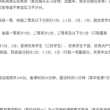
表和具体实际表现（是否服从实习安排、出勤率、是否完成任务等）
习安排或不参加实习不计分。
级一等、校级二等及以下分别计3分、2.5分、2分、1分，励志奖学
，省级一等奖计3分，二等奖计2分，三等奖及以下计1分（只取最高
计3分、2分；获得优秀学生（三好学生）、优秀学生干部、优秀共产
级、院系级分别计2分、1.5分、1分（只取一项最高分，优秀毕业
试成绩共100分。备课时间30分钟，面试时间12分钟（其中说课7
教育教师职位（职位代码16）为小学地校课程教学用书（青岛西海