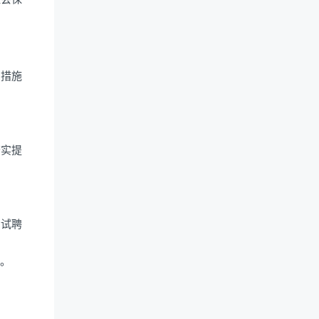
励措施
查实提
考试聘
理。