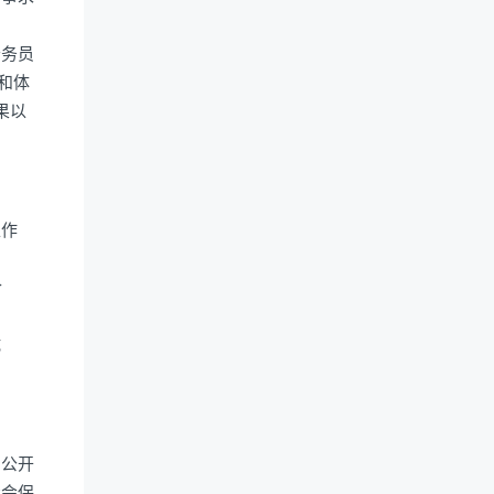
公务员
和体
果以
工作
合
试
反公开
社会保