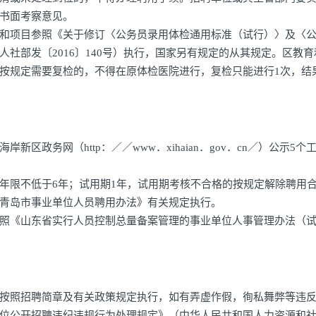
书面考察意见。
和项目参照《关于修订〈公务员录用体检通用标准（试行）〉及〈
社部发〔2016〕140号）执行，国家另有规定的从其规定。区教育
按规定需要复检的，不得在原体检医院进行，复检只能进行1次，结
政务网（http：／／www．xihaian．gov．cn／）公示5个
年限不低于6年；试用期1年，试用期考核不合格的按规定解除聘用
青岛市事业单位人员聘用办法》有关规定执行。
照《山东省实行人员控制总量备案管理的事业单位人事管理办法（
按照招聘简章及有关政策规定执行，如有弄虚作假，徇私舞弊等违
位公开招聘违纪违规行为处理规定》（中华人民共和国人力资源和