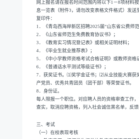
网上报名请在报名时间范围内将以下1－8项材料按
息一览表（附件3，请勿改变表格文件格式）发送至报名
复印件：
1．《青岛西海岸新区招聘2025届“山东省公费师
2．《山东省师范生免费教育协议书》；
3．《教育实习情况登记表》或相关证明材料；
4．《毕业生就业推荐表》；
5．《中小学教师资格考试合格证明》或教师资格
6．《普通话水平测试等级证书》；
7．获奖证书。⑴奖学金证书；⑵从业技能大赛获
产党员、优秀共青团员（团干部）等荣誉证书。
8．身份证。
每人限报一个职位。对应聘人员的资格审查工作，
查实，取消应聘资格，列入社会诚信黑名单，反馈
三、考试
（一）在校表现考核