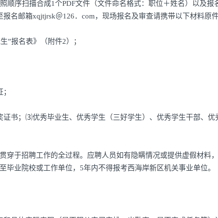
照顺序扫描合成1个PDF文件（文件命名格式：职位＋姓名）以及报
邮箱xqjtjrsk＠126．com，现场报名及审查请携带以下材料原
范生”报名表》（附件2）；
证；
奖证书；⑶优秀毕业生、优秀学生（三好学生）、优秀学生干部、优
贯穿于招聘工作的全过程。应聘人员如有隐瞒情况或提供虚假材料
至毕业院校或工作单位，5年内不得报考西海岸新区机关事业单位。