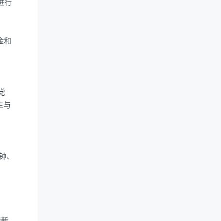
进行
金和
党
生与
分钟、
岸新