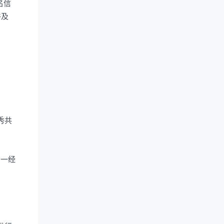
名信
件及
秀共
，一经