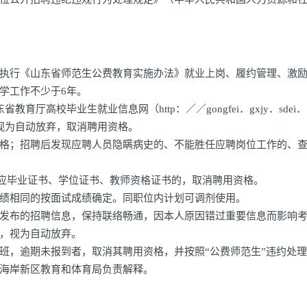
执行《山东省师范生公费教育实施办法》就业上岗、履约管理、激
学工作不少于6年。
厅高校毕业生就业信息网（http：／／gongfei．gxjy．sdei．
的视为自动放弃，取消聘用资格。
格；招聘后发现应聘人员隐瞒病史的、不能胜任应聘岗位工作的、
得相应毕业证书、学位证书、教师资格证书的，取消聘用资格。
绩相同的按面试成绩确定。同职位内计划可调剂使用。
发布的招聘信息，保持联络畅通，因本人原因错过重要信息而影响
，视为自动放弃。
班，逾期未报到者，取消其聘用资格，并按照“公费师范生”违约处
海岸新区教育和体育局负责解释。