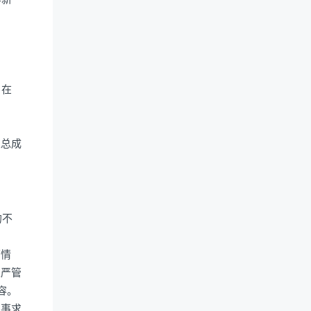
，在
及总成
的不
面情
从严管
容。
实事求