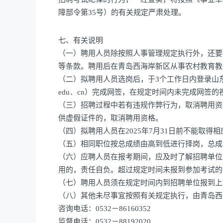
障部令第35号）的有关规定严肃处理。
七、有关说明
（一）聘用人员除按照人事管理规定执行外，还要
等条款。聘用后在青岛西海岸新区从事农村教育教
（二）拟聘用人员选岗后，于3个工作日内登录山东省教育
edu．cn）完成网签，在规定时间内未完成网签
（三）招聘过程中若有违规作弊行为，取消聘用资
供虚假证件的，取消聘用资格。
（四）拟聘用人员在2025年7月31日前不能取
（五）相同职位按总成绩由高到低进行择岗，总成
（六）应聘人员在报考期间，应及时了解招聘单位
用的，责任自负。超过规定时间未报到参加考试的
（七）聘用人员须在规定时间内到招聘单位报到上
（八）其他未尽事宜按照有关规定执行，由青岛西
咨询电话：0532－86160352
监督电话：0532－88192020