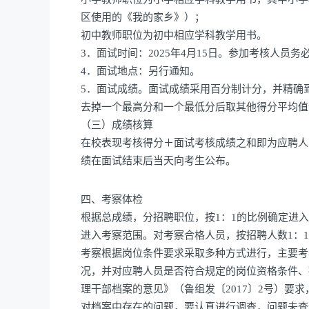
区使用的《我的家乡》）；
初中教师职位为初中相应学科教学用书。
3．面试时间：2025年4月15日。参加考核人
4．面试地点：另行通知。
5．面试成绩。面试成绩采用百分制计分，并精确
去掉一个最高分和一个最低分后取其他得分平均值
（三）成绩核算
在校表现考核得分＋面试考核成绩之和即为应聘人
绩在面试结束后当天向考生公布。
四、考察体检
根据总成绩，分招聘职位，按1：1的比例确定进
进入考察范围。对考察合格人员，按招聘人数1：
考察根据岗位条件要求采取多种方式进行，主要考
况，并对应聘人员是否符合规定的岗位资格条件、
理干部档案的意见》（鲁组发〔2017〕2号）要
对档案中存在的问题，要认真进行调查，问题未查