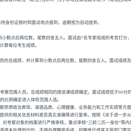
员务必持身份证按时到面试地点报到，逾期视为自动放弃。
到小数点后两位数，尾数四舍五入。面试由7名专家组成的考官打分
计算每位考生成绩。
员的总成绩，并计算到小数点后两位数，尾数四舍五入。面试成绩
入考察范围人员。总成绩相同的按说课成绩确定。面试成绩低于60分
1的比例确定进入体检范围人选。
察思想政治表现、道德品质、心理健康、业务能力和工作实绩等方
提供的相关信息材料是否真实准确等进行复审。按照《关于进一步
求，对考察对象的档案进行严格审核，重点审核“三龄二历一身份”等内
清或未处理到位的，不得办理聘用手续。招聘单位或其主管部门要