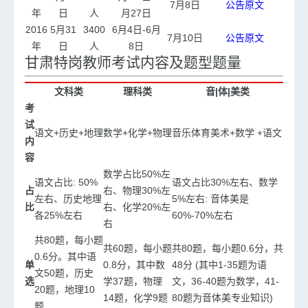
7月8日
公告原文
年
日
人
月27日
2016
5月31
3400
6月4日-6月
7月10日
公告原文
年
日
人
8日
甘肃特岗教师考试内容及题型题量
文科类
理科类
音|体|美类
考
试
语文+历史+地理
数学+化学+物理
音乐体育美术+数学 +语文
内
容
数学占比50%左
语文占比: 50%
语文占比30%左右、数学
占
右、物理30%左
左右、历史地理
5%左右: 音体美是
比
右、化学20%左
各25%左右
60%-70%左右
右
共80题，每小题
共60题，每小题
共80题，每小题0.6分，共
0.6分。其中语
单
0.8分，其中数
48分 (其中1-35题为语
文50题，历史
选
学37题，物理
文，36-40题为数学，41-
20题，地理10
14题，化学9题
80题为音体美专业知识)
题