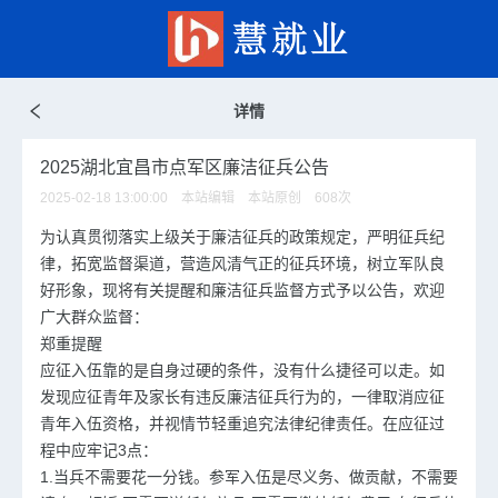
详情
2025湖北宜昌市点军区廉洁征兵公告
2025-02-18 13:00:00 本站编辑 本站原创
608
次
为认真贯彻落实上级关于廉洁征兵的政策规定，严明征兵纪
律，拓宽监督渠道，营造风清气正的征兵环境，树立军队良
好形象，现将有关提醒和廉洁征兵监督方式予以公告，欢迎
广大群众监督：
郑重提醒
应征入伍靠的是自身过硬的条件，没有什么捷径可以走。如
发现应征青年及家长有违反廉洁征兵行为的，一律取消应征
青年入伍资格，并视情节轻重追究法律纪律责任。在应征过
程中应牢记3点：
1.当兵不需要花一分钱。参军入伍是尽义务、做贡献，不需要