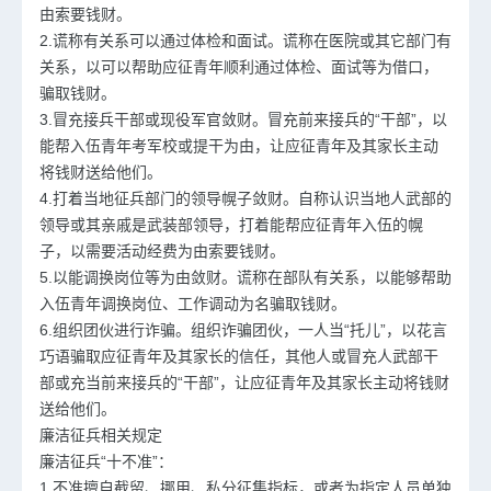
由索要钱财。
2.谎称有关系可以通过体检和面试。谎称在医院或其它部门有
关系，以可以帮助应征青年顺利通过体检、面试等为借口，
骗取钱财。
3.冒充接兵干部或现役军官敛财。冒充前来接兵的“干部”，以
能帮入伍青年考军校或提干为由，让应征青年及其家长主动
将钱财送给他们。
4.打着当地征兵部门的领导幌子敛财。自称认识当地人武部的
领导或其亲戚是武装部领导，打着能帮应征青年入伍的幌
子，以需要活动经费为由索要钱财。
5.以能调换岗位等为由敛财。谎称在部队有关系，以能够帮助
入伍青年调换岗位、工作调动为名骗取钱财。
6.组织团伙进行诈骗。组织诈骗团伙，一人当“托儿”，以花言
巧语骗取应征青年及其家长的信任，其他人或冒充人武部干
部或充当前来接兵的“干部”，让应征青年及其家长主动将钱财
送给他们。
廉洁征兵相关规定
廉洁征兵“十不准”：
1.不准擅自截留、挪用、私分征集指标，或者为指定人员单独