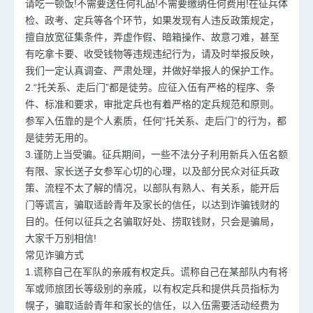
请吃一顿饭!不需要送任何礼品!不需要缴纳任何费用!在征兵体
检、政考、定兵等各个环节，如果发现有人违反政策规定，
擅自放宽征集条件，弄虚作假、暗箱操作、故意刁难，甚至
有吃拿卡要、收受钱物等违规违纪行为，请及时举报反映，
我们一定认真调查、严肃处理，并做好举报人的保护工作。
2.“托关系、走后门”都是徒劳。应征入伍有严格的程序、条
件、标准和要求，审批定兵也有着严格的定兵规范和原则。
参军入伍靠的是个人素质，任何“托关系、走后门”的行为，都
是徒劳无用的。
3.谨防上当受骗。征兵期间，一些不法分子利用新兵入伍名额
有限、家长送子女参军心切的心理，以及部分民众对征兵政
策、流程不太了解的情况，以部队有熟人、有关系，能开后
门等谎言，骗取适龄青年及家长的信任，以达到诈骗钱财的
目的。任何以征兵之名骗取好处、捞取钱财，只会是骗局，
大家千万别相信!
常见诈骗方式
1.谎称自己在军队的亲戚有权定兵。谎称自己在某部队内有将
军或师旅团长等级别的亲戚，以有权定兵和提供兵员指标为
幌子，骗取适龄青年和家长的信任，以入伍需要活动经费为