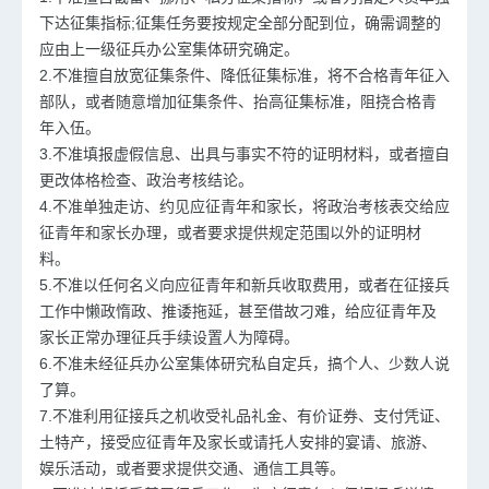
下达征集指标;征集任务要按规定全部分配到位，确需调整的
应由上一级征兵办公室集体研究确定。
2.不准擅自放宽征集条件、降低征集标准，将不合格青年征入
部队，或者随意增加征集条件、抬高征集标准，阻挠合格青
年入伍。
3.不准填报虚假信息、出具与事实不符的证明材料，或者擅自
更改体格检查、政治考核结论。
4.不准单独走访、约见应征青年和家长，将政治考核表交给应
征青年和家长办理，或者要求提供规定范围以外的证明材
料。
5.不准以任何名义向应征青年和新兵收取费用，或者在征接兵
工作中懒政惰政、推诿拖延，甚至借故刁难，给应征青年及
家长正常办理征兵手续设置人为障碍。
6.不准未经征兵办公室集体研究私自定兵，搞个人、少数人说
了算。
7.不准利用征接兵之机收受礼品礼金、有价证券、支付凭证、
土特产，接受应征青年及家长或请托人安排的宴请、旅游、
娱乐活动，或者要求提供交通、通信工具等。