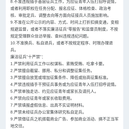
8.不准违规插手基层征兵工作，为应征青年入伍打招呼说情，
或者利用职权在任务分配、报名应征、体格检查、政治考
核、审批定兵、调整去向等方面向征接兵人员施加影响。
9.不准在公开公示的内容、方式、时间上打折扣搞变通，变相
规避监督，或者不落实廉洁征兵“零报告”和监督员制度，不按
规定受理群众信访举报、查纠违规违纪问题。
10.不准换兵、私自退兵，或者不按规定程序、时限办理退
兵。
廉洁征兵“十严禁”：
1.严禁利用征兵工作以权谋私、索贿受贿、吃拿卡要。
2.严禁擅自截留、挪用、私分和调整征集任务。
3.严禁擅自放宽或增加征集条件、降低或抬高征集标准。
4.严禁违规插手干预征兵事务或为应征青年入伍打招呼说情。
5.严禁单独走访、约见应征青年或家长及请托人。
6.严禁向应征青年或家长收取费用。
7.严禁填报虚假信息、出具不实证明材料。
8.严禁未经征兵办公室集体研究私自定兵。
9.严禁借征兵之机搭载商业广告、参加商业活动、搞不正当军
地交往。