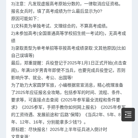
3)注意：凡发现虚报高考原始分数的，一律取消应征资格。
报名女兵时，填了高考成绩为什么最后显示为0?
原因可能如下：
1)文科类为单独考试、文理综合的，不算高考成绩。
2)未参加高考(全国普通高等学校招生统一考试的)，无高考成
绩
3)录取类型为单考单招等非按高考成绩录取:文其他原因(比如
自己误填等)
最后，郑重提醒：兵役登记于2025年1月1日正式开始(点击查
阅)，年满18岁男青年即使不当兵，也要完成兵役登记，否则
影响升学、就业、考公、出国等!
为了助力大家圆梦军旅，小编根据官宣消息，精心梳理准备
了2025年应征报名全攻略，包括参军的时间、流程、条件、
要求等，可直接点击查阅《2025年参军最全流程和条件要
求》《2025参军，手把手教你如何网上报名》《2025年参军
的工资待遇、发展前途和“后路”保障》《当兵2年、5年、8
年、12年、16年，分别能拿多少钱?》。
原标题：尽快报名！2025年上半年征兵进入倒计时
文章来源：