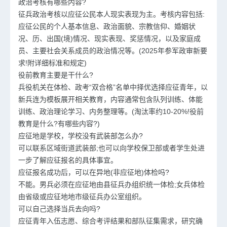
政治考核有哪些内容?
征兵政治考核以应征公民本人现实表现为主。考核内容包括:
应征公民的个人基本信息、政治面貌、宗教信仰、婚姻状
况、历、出国(境)情况、现实表现、奖惩情况，以及家庭成
员、主要社会关系成员的政治情况等。(2025年参军政审新要
求!附详细标准和规定)
役前教育主要是干什么?
兵役机关在体检、政考“双合格”名单中择优选择应征青年，以
新兵连为模板展开相关教育，内容通常包含队列训练、体能
训练、政治理论学习、内务整理等。(淘汰率约10-20%!役前
教育是什么?有哪些内容?)
应征地是学校，学校没有武装部怎么办?
可以联系区域街道武装部;也可以向学校保卫部或者学生处进
一步了解应征报名的具体事宜。
应征报名成功后，可以在异地(非应征地)体检吗?
不能。男兵必须在应征地由县征兵办组织统一体检;女兵体检
由省级或应征地地市级征兵办公室组织。
可以自己选择当兵去向吗?
应征青年入伍志愿、综合考评结果和部队征集需求，研究确