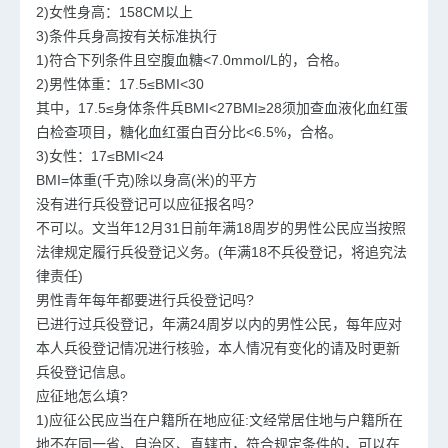
2)女性身高：158CM以上
3)条件兵身高按有关标准执行
1)符合下列条件且空腹血糖<7.0mmol/L的，合格。
2)男性体重：17.5≤BMI<30
其中，17.5≤身体条件兵BMI<27BMI≥28须加查血液化血红蛋
白检查项目，糖化血红蛋白百分比<6.5%，合格。
3)女性：17≤BMI<24
BMI=体重(千克)除以身高(米)的平方
没有进行兵役登记可以应征报名吗?
不可以。文当年12月31日前年满18周岁的男性公民应当按照
法律规定履行兵役登记义务。(年满18不兵役登记，将追究法
律责任)
男性青年每年都要进行兵役登记吗?
已进行过兵役登记，年满24周岁以内的男性公民，每年应对
本人兵役登记情况进行核验，本人情况有变化的请及时更新
兵役登记信息。
应征地怎么填?
1)应征公民应当在户籍所在地应征:文经常居住地与户籍所在
地不在同一省、自治区、直辖市，符合规定条件的，可以在