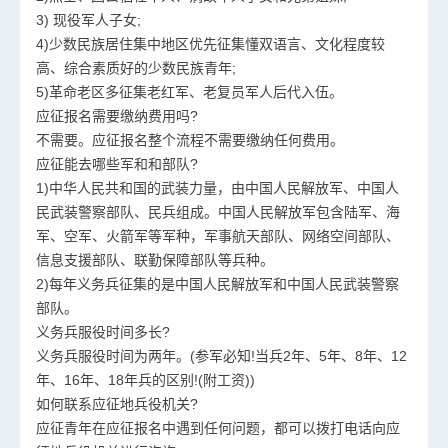
3) 现役军人子女;
4)少数民族居住集中地区优先征集懂双语言、文化程度较
高、综合素质好的少数民族青年;
5)革命老区多征集老红军、老复员军人后代入伍。
应征报名需要缴纳费用吗?
不需要。应征报名整个流程不需要缴纳任何费用。
应征能去哪些军和和部队?
1)中华人民共和国的武装力量，由中国人民解放军、中国人
民武装警察部队、民兵组成。中国人民解放军包含陆军、海
军、空军、火箭军等军种，军事航天部队、网络空间部队、
信息支援部队、联勤保障部队等兵种。
2)每年义务兵征集的是中国人民解放军和中国人民武装警察
部队。
义务兵服役时间多长?
义务兵服役时间为两年。(参军必知!当兵2年、5年、8年、12
年、16年、18年兵的区别!(附工资))
如何联系应征地兵役机关?
应征青年在应征报名中遇到任何问题，都可以拨打电话向应