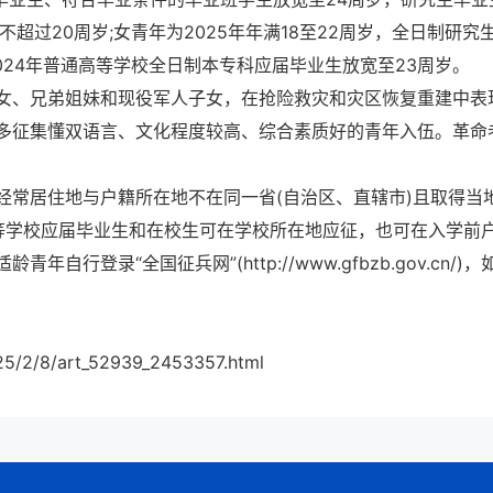
超过20周岁;女青年为2025年年满18至22周岁，全日制研究
024年普通高等学校全日制本专科应届毕业生放宽至23周岁。
女、兄弟姐妹和现役军人子女，在抢险救灾和灾区恢复重建中表
多征集懂双语言、文化程度较高、综合素质好的青年入伍。革命
经常居住地与户籍所在地不在同一省(自治区、直辖市)且取得当
等学校应届毕业生和在校生可在学校所在地应征，也可在入学前
登录“全国征兵网”(http://www.gfbzb.gov.cn/)，
25/2/8/art_52939_2453357.html