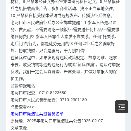
材料。8.严禁未经征兵办公室集体研究私自定兵。9.严禁借征
兵之机搭载商业广告、参加商业活动、搞不正当军地交往。
10.严禁私自接受媒体采访或违规发布、传播涉征兵信息。
老河口市人民政府征兵办公室郑重提醒：1.参军入伍是尽义
务、做贡献，不需要请吃一顿饭!不需要送任何礼品!不需要缴
纳任何费用!2.参军入伍靠个人素质不靠关系，任何“托关系、
走后门”的行为，都是徒劳无用的!3.任何以征兵之名骗取好
处、捞取钱财，只会是骗局，千万别相信!
在征兵过程中，如果发现有违反政策规定、故意刁难、吃拿
卡要、收受钱物等违规违纪行为或者“征兵诈骗”，请及时举报
反映，我们一定会认真调查、严肃处理，并做好举报人的保
护工作。
监督举报电话：
老河口市纪委：0710-8223680
老河口市人民武装部纪委：0710-2301180
点击查看>>>
老河口市廉洁征兵监督员名单
原标题：2025年老河口市廉洁征兵公告2025-02-07
文章来源：