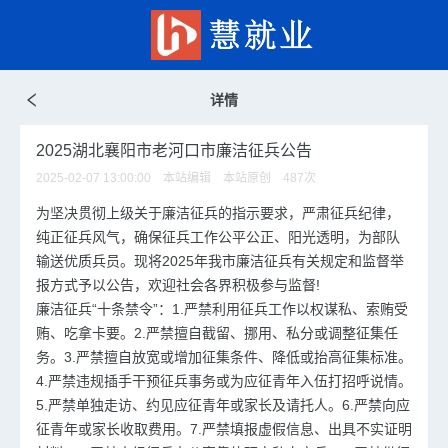
详情
2025湖北襄阳市老河口市廉洁征兵公告
2025-02-07 13:00:00 本站编辑 本站原创
487
次
为坚决贯彻上级关于廉洁征兵的指示要求，严肃征兵纪律，
纯正征兵风气，确保征兵工作公平公正、阳光透明，为部队
输送优质兵员。现将2025年我市廉洁征兵有关规定和监督举
报方式予以公告，欢迎社会各界积极参与监督!
廉洁征兵“十条禁令”：1.严禁利用征兵工作以权谋私、索贿受
贿、吃拿卡要。2.严禁擅自截留、挪用、私分或调整征集任
务。3.严禁擅自放宽或增加征集条件、降低或抬高征集标准。
4.严禁违规插手干预征兵事务或为应征青年入伍打招呼说情。
5.严禁单独走访、约见应征青年或家长及请托人。6.严禁向应
征青年或家长收取费用。7.严禁填报虚假信息、出具不实证明