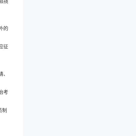
阻挠
外的
应征
请、
治考
员制