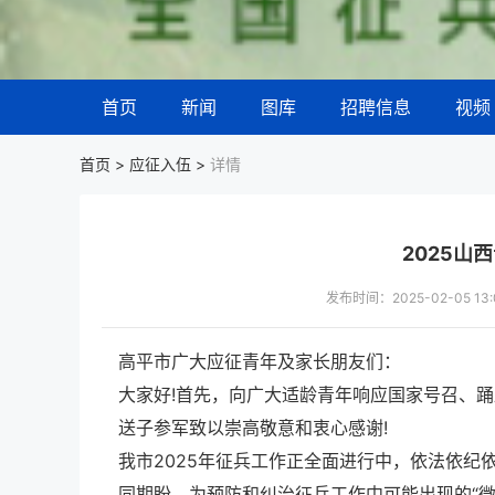
首页
新闻
图库
招聘信息
视频
首页 >
应征入伍
>
详情
2025山
发布时间：2025-02-05 
高平市广大应征青年及家长朋友们：
大家好!首先，向广大适龄青年响应国家号召、
送子参军致以崇高敬意和衷心感谢!
我市2025年征兵工作正全面进行中，依法依
同期盼。为预防和纠治征兵工作中可能出现的“