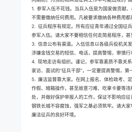
1. 参军入伍不花钱。当兵入伍是为国家做贡献
不需要缴纳任何费用。凡被要求缴纳各种费用都
2. 征兵程序有规定。所有应征青年通过全国征
参军入伍。请大家不要相信任何走简易程序，甚
3. 信息公布有渠道。入伍信息以各级兵役机
涉嫌金钱交易的短信、电话，提高警惕，审慎行
4. 现地走访有组织。谨记，参军靠素质不靠关
家访、面试的“征兵干部”，一定要提高警惕，第
5. 廉洁监督靠大家。在网上报名、体检政考
作假、暗箱操作，甚至故意刁难、吃拿卡要等违
处，并做好保护举报人的工作，保证不影响应征
钢铁长城不容腐蚀，强军之基必须筑牢。请大家
廉洁征兵的良好环境。