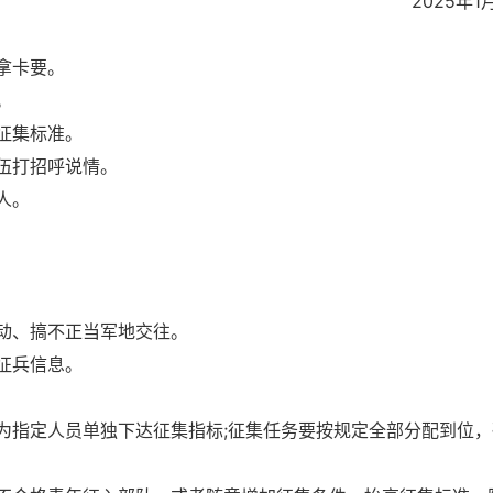
2025年1
吃拿卡要。
务。
高征集标准。
入伍打招呼说情。
托人。
活动、搞不正当军地交往。
征兵信息。
为指定人员单独下达征集指标;征集任务要按规定全部分配到位，