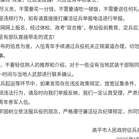
、尽义务，不需要花一分钱，不需要请吃一顿饭，不需要送任何礼
是违规行为，如有请直接拨打廉洁征兵举报电话进行举报。
兵网网上报名，经过体检、政考“双合格”，参加役前教育、定兵后
至有部队直接带走的谎言!
关发布的信息为准，入伍青年手续通过兵役机关正规渠道办理，切
事。
系，不要轻信熟人的推荐和介绍，对于一些没有当地武装干部陪
一时间与当地人武部进行联系确认。
、定兵起运等环节中，如果发现存在违反政策规定、放宽征集条件
规违法行为，请及时向我们举报反映，我们一定认真受理，严肃
青年参军入伍。
牢固树立依法服兵役的观念，严格遵守廉洁征兵纪律规定，共同
高平市人民政府征兵