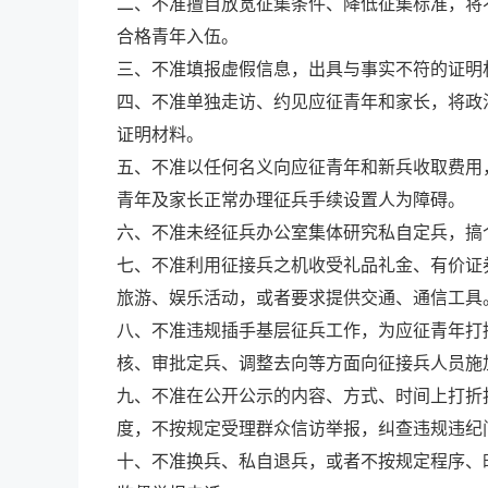
二、不准擅自放宽征集条件、降低征集标准，将
合格青年入伍。
三、不准填报虚假信息，出具与事实不符的证明
四、不准单独走访、约见应征青年和家长，将政
证明材料。
五、不准以任何名义向应征青年和新兵收取费用
青年及家长正常办理征兵手续设置人为障碍。
六、不准未经征兵办公室集体研究私自定兵，搞
七、不准利用征接兵之机收受礼品礼金、有价证
旅游、娱乐活动，或者要求提供交通、通信工具
八、不准违规插手基层征兵工作，为应征青年打
核、审批定兵、调整去向等方面向征接兵人员施
九、不准在公开公示的内容、方式、时间上打折
度，不按规定受理群众信访举报，纠查违规违纪
十、不准换兵、私自退兵，或者不按规定程序、