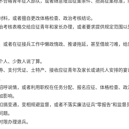
不合格青年征入部队，或者随意增加征集条件、抬高征集标准，
材料，或者擅自更改体格检查、政治考核结论。
治考核表格交给应征青年和家长办理，或者要求提供规定范围以
，或者在征接兵工作中懒政惰政、推诿拖延，甚至借故刁难，给
个人、少数人说了算。
券、支付凭证、土特产、接收应征青年及家长或请托人安排的宴
。
招呼说情，或者利用职权在任务分配、报名应征、体格检查、政
加影响。
扣搞变通，变相规避监督，或者不落实廉洁征兵“零报告”和监督
问题。
时限办理退兵。