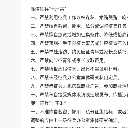
廉洁征兵“十严禁”
一、严禁利用征兵工作以权谋私、索贿受贿、
二、严禁擅自截留、挪用、私分或调整征集任
三、严禁擅自放宽或增加征集条件、降低或抬
四、严禁违规插手干预征兵事务或为应征青年
五、严禁单独走访、约见应征青年或家长及请
六、严禁向应征青年或家长收取费用。
七、严禁填报虚假信息、出具不实证明材料。
八、严禁未经征兵办公室集体研究私自定兵。
九、严禁借征兵之机搭载商业广告、参加商业
十、严禁私自接受媒体采访或违规发布、传播涉
廉洁征兵“十不准”
一、不准擅自截留、挪用、私分征集指标，或者
调整的应由上一级征兵办公室集体研究确定。