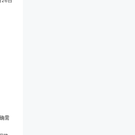
月26日
确需