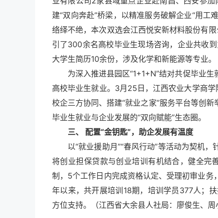
业有限公司2家县域重点企业赴南昌、西安参加
建“双向奔赴”桥梁，以精准服务破解企业“用工
络绎不绝，本次双选会江西悦安新材料股份有限
引了300余名高校毕业生现场咨询，企业共收
大学生简历10余份，涉及化学和新能源等专业。
为深入推进县园区“1+1+N”结对共促毕
高校毕业生就业。3月25日，江西农业大学商学院
校企三方协同、搭建“就业之家”服务平台等创
毕业生就业与企业发展的“双向赋能”生态圈。
三、 配置“金钥匙”，助企发展有温度
以“就业援助月”“春风行动”等活动为契机
将创业担保贷款与创业培训有机结合，健全完善
制，5个工作日内完成资格认定、受理初审业务
年以来，共开展培训18期，培训学员377人；扶
方位支持。
（江西省大余县人社局：廖俊生、周