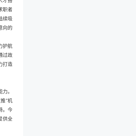
人才搭
求职者
陆续吸
意向的
力护航
通过政
力打造
能力。
推”机
持。今
提供全