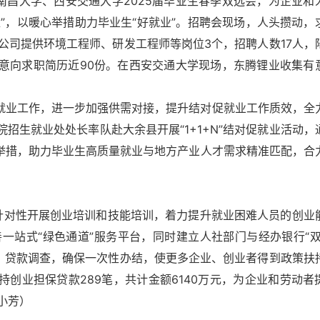
南昌大学、西安交通大学2025届毕业生春季双选会，为企业和
难”，以暖心举措助力毕业生“好就业”。招聘会现场，人头攒动，
公司提供环境工程师、研发工程师等岗位3个，招聘人数17人，
到意向求职简历近90份。在西安交通大学现场，东腾锂业收集有
业生就业工作，进一步加强供需对接，提升结对促就业工作质效，全
招生就业处处长率队赴大余县开展“1+1+N”结对促就业活动，
新举措，助力毕业生高质量就业与地方产业人才需求精准匹配，合
，针对性开展创业培训和技能培训，着力提升就业困难人员的创业
一站式“绿色通道”服务平台，同时建立人社部门与经办银行“双
，贷款调查，确保一次性办结，使更多企业、创业者得到政策扶
持创业担保贷款289笔，共计金额6140万元，为企业和劳动者
小芳
‌‌‌）