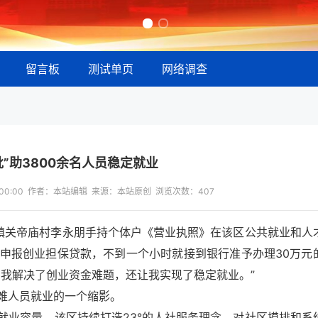
留言板
测试单页
网络调查
批”助3800余名人员稳定就业
13:00:00 作者：本站编辑 来源：本站原创 浏览次数：
407
塘镇关帝庙村李永朋手持个体户《营业执照》在该区公共就业和人
系统申报创业担保贷款，不到一个小时就接到银行准予办理30万元
帮我解决了创业资金难题，还让我实现了稳定就业。”
难人员就业的一个缩影。
就业容量，该区持续打造23°的人社服务理念，对社区摸排和系