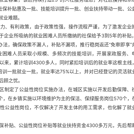
取社保补贴惠及一批、技能培训提升一批、创业扶持带动一批、公
就业难题。
有力、有利政策，由于政策性强，操作流程严谨，为了激发企业
对于企业所吸纳的就业困难人员所缴纳的社保给予3到5年的补贴
办法，确保政策不漏人，补贴不漏项，推行稳岗返还“免审即享”
业困难人员采取小规模、多频次的技能培训，开展家政服务、
以来，累计培训4300多人，同时紧扣培训后的就业率这根主线
培训一批就业一批，就业率达75%以上，并对已经登记的灵活就
后顾之忧。
该区制定了公益性岗位实施办法，在城区实施以开发后勤保障、
个，在乡镇实施以环境维护为主的保洁、保绿服务岗位570个，
临时性公益性岗位，不仅解决了开发主体的用工需求，也化解了就
保补贴、公益性岗位补贴等就业扶持资金4300多万元，先后帮