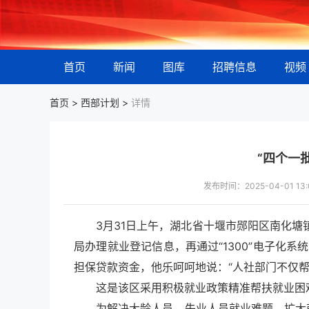
首页
新闻
图库
招聘信息
视频
首页 >
西部计划
>
详情
“四个一
发布时间：2025-04-01 
3月31日上午，湖北省十堰市郧阳区南化
局办理就业登记信息，再通过“1300”电子化
担保贷款资金，他乐呵呵地说：“人社部门不仅
这是该区采用积极就业政策精准帮扶就业困
为解决大龄人员、失业人员就业难题，扩大