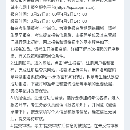
本次报名采取网上报名的方式，报名网址：石家庄市人事考
试中心网上报名服务平台(https://sjz.appms.cn)。
报名时间：3月27日9：00至4月2日17：00
缴费时间：3月27日9：00至4月3日14：00
每名考生限报考一个岗位。为避免报名后期网络拥堵，请考
生尽早报名。考生提交报名信息后，由招聘单位及其主管部
门进行网上初审。网上报名和资格初审的基本程序如下：
1.报名准备。请考生开始报名前，详细了解本次招聘的程序步
骤、有关政策和招聘岗位条件。
2.注册账号。进入网址，点击“考生报名”，注册用户名和密
码，完成注册后登录网站，按要求上传照片。用户名和密码
是登录报名系统的唯一标识(密码可修改)，也是考生确认是否
成功报名、下载打印准考证和查询成绩等事项的重要依据，
务必牢记并妥善保管。
3.填报信息。注册成功后登录，选择要参加的考试名称，进入
报名环节。考生务必认真阅读《报名须知》，并同意《诚信
承诺书》，按要求填写个人信息和报考信息，确定信息无误
后，提交等待审核。
4.提交审核。考生“提交审核”后信息将被锁定，在未反馈审核