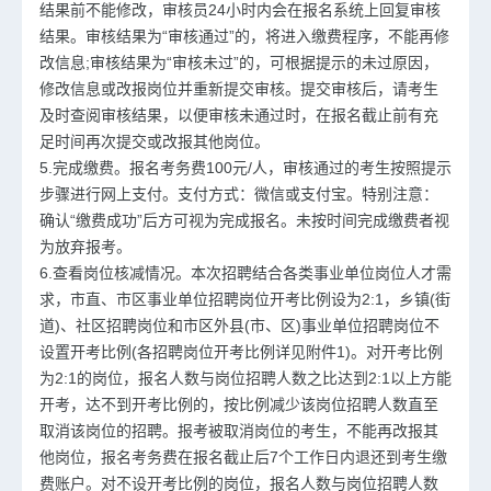
结果前不能修改，审核员24小时内会在报名系统上回复审核
结果。审核结果为“审核通过”的，将进入缴费程序，不能再修
改信息;审核结果为“审核未过”的，可根据提示的未过原因，
修改信息或改报岗位并重新提交审核。提交审核后，请考生
及时查阅审核结果，以便审核未通过时，在报名截止前有充
足时间再次提交或改报其他岗位。
5.完成缴费。报名考务费100元/人，审核通过的考生按照提示
步骤进行网上支付。支付方式：微信或支付宝。特别注意：
确认“缴费成功”后方可视为完成报名。未按时间完成缴费者视
为放弃报考。
6.查看岗位核减情况。本次招聘结合各类事业单位岗位人才需
求，市直、市区事业单位招聘岗位开考比例设为2:1，乡镇(街
道)、社区招聘岗位和市区外县(市、区)事业单位招聘岗位不
设置开考比例(各招聘岗位开考比例详见附件1)。对开考比例
为2:1的岗位，报名人数与岗位招聘人数之比达到2:1以上方能
开考，达不到开考比例的，按比例减少该岗位招聘人数直至
取消该岗位的招聘。报考被取消岗位的考生，不能再改报其
他岗位，报名考务费在报名截止后7个工作日内退还到考生缴
费账户。对不设开考比例的岗位，报名人数与岗位招聘人数