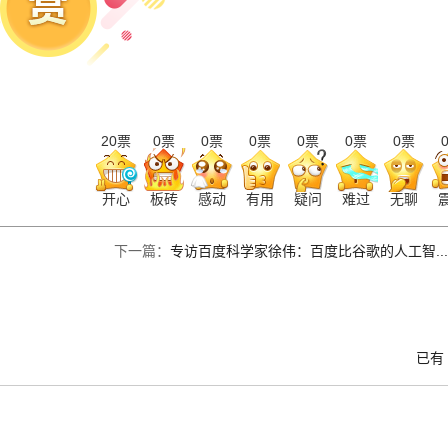
20
票
0
票
0
票
0
票
0
票
0
票
0
票
开心
板砖
感动
有用
疑问
难过
无聊
下一篇：
专访百度科学家徐伟：百度比谷歌的人工智...
已有