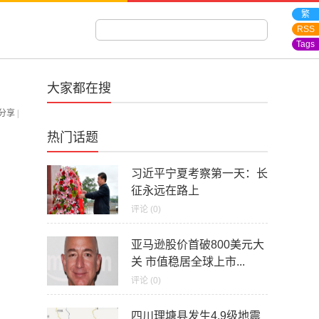
繁
RSS
Tags
大家都在搜
分享
|
热门话题
习近平宁夏考察第一天：长
征永远在路上
评论 (0)
亚马逊股价首破800美元大
关 市值稳居全球上市...
评论 (0)
四川理塘县发生4.9级地震