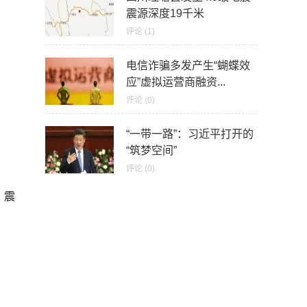
震源深度19千米
评论 (1)
电信诈骗多发产生“蝴蝶效
应”虚拟运营商融资...
评论 (0)
“一带一路”：习近平打开的
“筑梦空间”
评论 (0)
，震