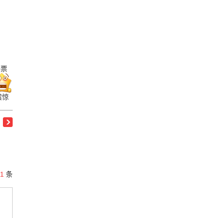
0
票
震惊
1
条