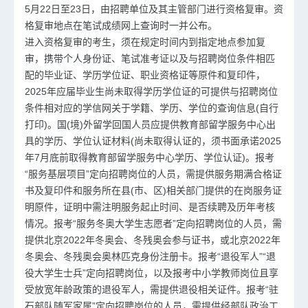
5月22日至23日，由招聘单位及其主管部门进行资格复审。资
格复审地点在笔试成绩网上查询时一并公布。
进入资格复审的考生，须在规定时间内到指定地点参加复
审，携带个人身份证、笔试准考证以及与招聘岗位条件相匹
配的毕业证、学历学位证、职业资格证等原件和复印件，
2025年应届毕业生尚未取得学历学位证的可提供与招聘岗位
条件相对应的学信网关于学籍、学历、学位的查询信息(自行
打印)。国(境)外留学回国人员应提供教育部留学服务中心出
具的学历、学位认证材料(尚未取得认证的，须书面承诺2025
年7月底前取得教育部留学服务中心学历、学位认证)。报考
“服务基层项目”定向招聘岗位的人员，需提供服务期满合格证
书及复印件和服务所在县(市、区)相关部门提供的在岗服务证
明原件，证明中需注明服务起止时间、是否续聘及历年考核
情况。报考“服务冬奥大学生志愿者”定向招聘岗位的人员，需
提供北京2022年冬奥会、冬残奥会参与证书，或北京2022年
冬奥会、冬残奥会奥林匹克身份注册卡。报考“退役军人”“退
役大学生士兵”定向招聘岗位，以及报考中小学教师岗位且享
受放宽年龄政策的退役军人，需提供退役相关证件。报考“驻
石部队随军家属”定向招聘岗位的人员，需提供经部队政治工