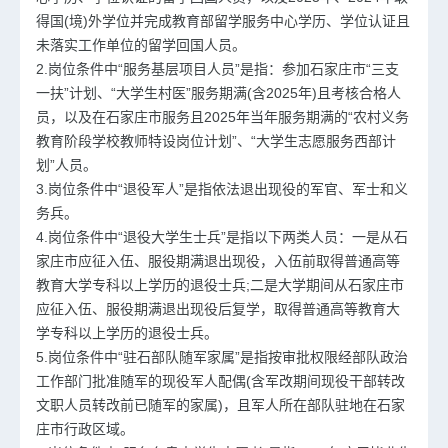
得国(境)外学位并完成教育部留学服务中心学历、学位认证且
未落实工作单位的留学回国人员。
2.岗位条件中“服务基层项目人员”是指：参加石家庄市“三支
一扶”计划、“大学生村医”服务期满(含2025年)且考核合格人
员，以及在石家庄市服务且2025年当年服务期满的“农村义务
教育阶段学校教师特设岗位计划”、“大学生志愿服务西部计
划”人员。
3.岗位条件中“退役军人”是指依法退出现役的军官、军士和义
务兵。
4.岗位条件中“退役大学生士兵”是指以下两类人员：一是从石
家庄市应征入伍、服役期满退出现役，入伍前取得普通高等
教育大学专科以上学历的退役士兵;二是大学期间从石家庄市
应征入伍、服役期满退出现役后复学，取得普通高等教育大
学专科以上学历的退役士兵。
5.岗位条件中“驻石部队随军家属”是指按审批权限经部队政治
工作部门批准随军的现役军人配偶(含军改期间现役干部转改
文职人员转改前已随军的家属)，且军人所在部队驻地在石家
庄市行政区域。