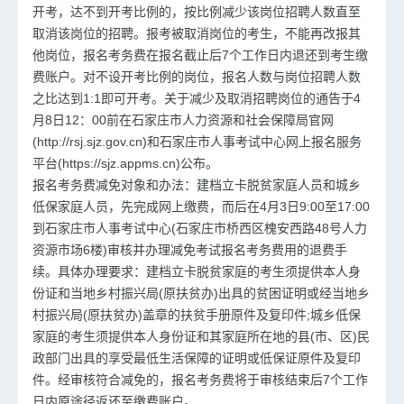
开考，达不到开考比例的，按比例减少该岗位招聘人数直至
取消该岗位的招聘。报考被取消岗位的考生，不能再改报其
他岗位，报名考务费在报名截止后7个工作日内退还到考生缴
费账户。对不设开考比例的岗位，报名人数与岗位招聘人数
之比达到1:1即可开考。关于减少及取消招聘岗位的通告于4
月8日12：00前在石家庄市人力资源和社会保障局官网
(http://rsj.sjz.gov.cn)和石家庄市人事考试中心网上报名服务
平台(https://sjz.appms.cn)公布。
报名考务费减免对象和办法：建档立卡脱贫家庭人员和城乡
低保家庭人员，先完成网上缴费，而后在4月3日9:00至17:00
到石家庄市人事考试中心(石家庄市桥西区槐安西路48号人力
资源市场6楼)审核并办理减免考试报名考务费用的退费手
续。具体办理要求：建档立卡脱贫家庭的考生须提供本人身
份证和当地乡村振兴局(原扶贫办)出具的贫困证明或经当地乡
村振兴局(原扶贫办)盖章的扶贫手册原件及复印件;城乡低保
家庭的考生须提供本人身份证和其家庭所在地的县(市、区)民
政部门出具的享受最低生活保障的证明或低保证原件及复印
件。经审核符合减免的，报名考务费将于审核结束后7个工作
日内原途径返还至缴费账户。