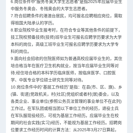
6.岗位条件中“服务冬奥大学生志愿者”是指2025年应届毕业生
中服务冬奥会、冬残奥会的大学生志愿者。
7.符合招聘条件的港澳台居民，均可报名应聘相应岗位，需取
得祖国大陆承认的学历。
8.职业院校毕业生报考时，在符合专业等其他条件的前提下，
技工院校预备技师(技师)班毕业生可报名应聘学历要求为大学
本科的岗位，高级工班毕业生可报名应聘学历要求为大学专
科的岗位。
9.面向社会招收的住院医师如为普通高校应届毕业生的，其住
培合格当年在医疗卫生机构就业，按当年应届毕业生同等对
待;经住培合格的本科学历临床医师，按临床医学、口腔医
学、中医专业学位硕士研究生同等对待。
10.岗位条件中的“基层工作经历”是指：在县(市、区、旗)、乡
(镇、街道)党政机关，村(社区)党组织或者村(居)委会，以及
各类企业、事业单位(参照公务员法管理的事业单位不在此列)
工作过。在军队团或相当团以下单位工作的经历，退役士兵
在军队服现役经历，可视为基层工作经历。应届毕业生在校
期间的社会实践(实习)经历，不能视为基层工作经历。招聘岗
位要求工作经历时间的计算方法：从2025年3月27日算起，