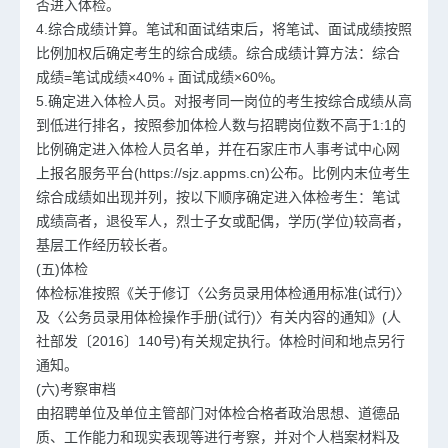
否进入体检。
4.综合成绩计算。笔试和面试结束后，将笔试、面试成绩按照
比例加权后确定考生的综合成绩。综合成绩计算方法：综合
成绩=笔试成绩×40%﹢面试成绩×60%。
5.确定进入体检人员。对报考同一岗位的考生按综合成绩从高
到低进行排名，按照参加体检人数与招聘岗位数不高于1:1的
比例确定进入体检人员名单，并在石家庄市人事考试中心网
上报名服务平台(https://sjz.appms.cn)公布。比例内末位考生
综合成绩如出现并列，按以下顺序确定进入体检考生：笔试
成绩高者，退役军人，烈士子女或配偶，学历(学位)较高者，
基层工作经历较长者。
(五)体检
体检标准按照《关于修订〈公务员录用体检通用标准(试行)〉
及〈公务员录用体检操作手册(试行)〉有关内容的通知》(人
社部发〔2016〕140号)有关规定执行。体检时间和地点另行
通知。
(六)考察审档
由招聘单位及单位主管部门对体检合格者政治思想、道德品
质、工作能力和现实表现等进行考察，并对个人档案材料及