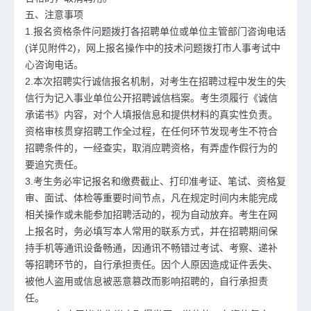
五、注意事项
1.报名资格条件问题拨打各招聘单位或单位主管部门咨询电话
(详见附件2)，网上报名操作中的技术问题拨打市人事考试中
心咨询电话。
2.本次招聘实行诚信报名机制，对考生在招聘过程中发生的失
信行为记入事业单位公开招聘诚信档案。考生须履行《诚信
承诺书》内容，对个人填报信息和提供材料的真实性负责。
资格审核贯穿招聘工作全过程，在任何环节发现考生不符合
招聘条件的，一经查实，取消应聘资格，有弄虚作假行为的
要追究责任。
3.考生务必牢记报名和缴费截止、打印准考证、笔试、资格复
审、面试、体检等重要时间节点，凡在规定时间内未能完成
相关操作或未能参加招聘活动的，视为自动放弃。考生在网
上报名时，务必填写本人常用的联系方式，并在招聘期间保
持手机等通讯设备畅通，因通讯不畅错过考试、考察、递补
等招聘环节的，自行承担责任。因个人原因造成证件丢失、
被他人盗用或信息被恶意篡改而影响招聘的，自行承担责
任。