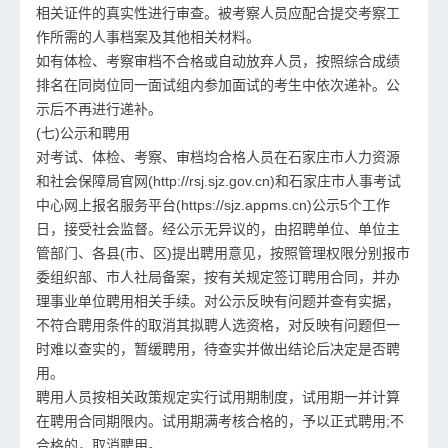
相关证件的真实性进行审查。被考察人员应配合提交考察工
作所需的人事档案及其他相关材料。
如有体检、考察审档不合格或自动放弃人员，按照综合成绩
排名在同岗位同一面试组内参加面试的考生中依次递补。公
示后不再进行递补。
(七)公示和聘用
对考试、体检、考察、审档均合格人员在石家庄市人力资源
和社会保障局官网(http://rsj.sjz.gov.cn)和石家庄市人事考试
中心网上报名服务平台(https://sjz.appms.cn)公示5个工作
日，接受社会监督。经公示无异议的，由招聘单位、单位主
管部门、各县(市、区)提出聘用意见，按照管理权限分别报市
委组织部、市人社局备案，按有关规定签订聘用合同，并办
理事业单位聘用相关手续。对公示反映有问题并查有实据，
不符合聘用条件的取消其拟聘人选资格，对反映有问题但一
时难以查实的，暂缓聘用，待查实并做出结论后决定是否聘
用。
聘用人员按相关政策规定实行试用期制度，试用期一并计算
在聘用合同期限内。试用期满考核合格的，予以正式聘用;不
合格的，取消聘用。