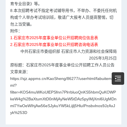
育专业目录》等。
8.本次招聘考试不指定考试辅导用书，不举办、不委托任何机
构或个人举办考试培训班，敬请广大报考人员提高警惕，切
勿上当受骗。
附件：
1.
石家庄市2025年度事业单位公开招聘岗位信息表
2.
石家庄市2025年度事业单位公开招聘咨询电话表
中共石家庄市委组织部 石家庄市人力资源和社会保障局
2025年3月25日
原标题：石家庄市2025年度事业单位公开招聘工作人员公告
文章来源：
https://sjz.appms.cn/KaoSheng/86277/userhtml/fabuitem.ht
ml?
filter=KOS4muWKoUlEPSfnn7PlrrbluoQnKS5hbmQuKOWP
keW4g%2BaXtumXtD0nMjAyNeW5tDAz5pyIMjXml6UgMDn
ml7YwOeWIhjAw56eSJykuYW5kLijlj5HluIPnsbvlnos9JzAxJ
yk%253D