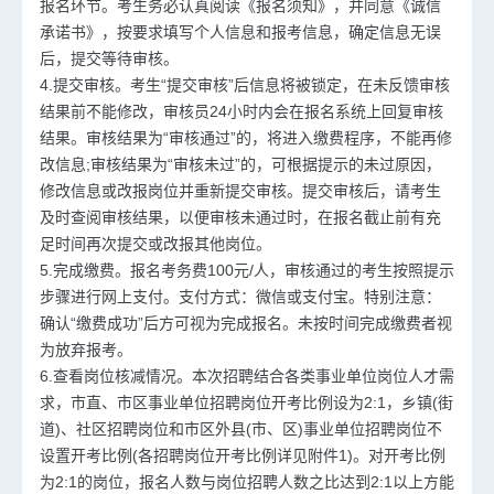
报名环节。考生务必认真阅读《报名须知》，并同意《诚信
承诺书》，按要求填写个人信息和报考信息，确定信息无误
后，提交等待审核。
4.提交审核。考生“提交审核”后信息将被锁定，在未反馈审核
结果前不能修改，审核员24小时内会在报名系统上回复审核
结果。审核结果为“审核通过”的，将进入缴费程序，不能再修
改信息;审核结果为“审核未过”的，可根据提示的未过原因，
修改信息或改报岗位并重新提交审核。提交审核后，请考生
及时查阅审核结果，以便审核未通过时，在报名截止前有充
足时间再次提交或改报其他岗位。
5.完成缴费。报名考务费100元/人，审核通过的考生按照提示
步骤进行网上支付。支付方式：微信或支付宝。特别注意：
确认“缴费成功”后方可视为完成报名。未按时间完成缴费者视
为放弃报考。
6.查看岗位核减情况。本次招聘结合各类事业单位岗位人才需
求，市直、市区
事业单位招聘
岗位开考比例设为2:1，乡镇(街
道)、社区招聘岗位和市区外县(市、区)事业单位招聘岗位不
设置开考比例(各招聘岗位开考比例详见附件1)。对开考比例
为2:1的岗位，报名人数与岗位招聘人数之比达到2:1以上方能